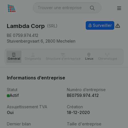
Lambda Corp
Surveiller
(SRL)
BE 0759.974.412
Stuivenbergvaart 6,
2800
Mechelen
Général
Dirigeants
Structure d'entreprise
Lieux
Chronologie
Com
Informations d’entreprise
Statut
Numéro d’entreprise
Actif
BE0759.974.412
Assujettissement TVA
Création
Oui
18-12-2020
Dernier bilan
Taille d'entreprise