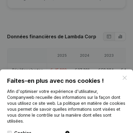
Données financières
de Lambda Corp
2025
2024
2023
20
Bénéfices/pertes
€
-15 099
€
27 301
€
58 084
€
40 2
Clo
Faites-en plus avec nos cookies !
Capitaux propres
€
13 202
€
28 301
€
139 636
€
82 3
Afin d'optimiser votre expérience d'utilisateur,
Companyweb recueille des informations sur la façon dont
Marge brute
€
-8 383
€
40 328
€
78 349
€
55 0
vous utilisez ce site web.
La politique en matière de cookies
vous permet de savoir quelles informations sont visées et
vous donne le contrôle sur la manière dont elles sont
utilisées.
Cookies