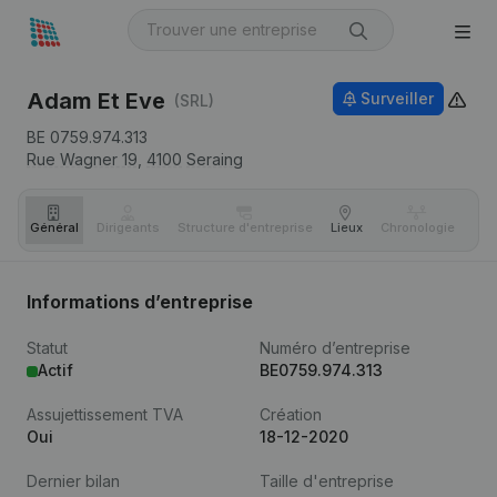
Adam Et Eve
Surveiller
(SRL)
BE 0759.974.313
Rue Wagner 19,
4100
Seraing
Général
Dirigeants
Structure d'entreprise
Lieux
Chronologie
Com
Informations d’entreprise
Statut
Numéro d’entreprise
Actif
BE0759.974.313
Assujettissement TVA
Création
Oui
18-12-2020
Dernier bilan
Taille d'entreprise