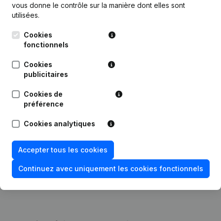
vous donne le contrôle sur la manière dont elles sont
Publications
utilisées.
de Adam Et Eve
Cookies
fonctionnels
Date
Publication
Cookies
15-10-2025
Demissions, Nominations
publicitaires
Cookies de
21-02-2023
Demissions, Nominations
préférence
Capital, Actions - Demissions,
29-07-2022
Cookies analytiques
Nominations
Accepter tous les cookies
Rubrique Constitution (Nouvelle
22-12-2020
Personne Morale, Ouverture
Succursale, etc...)
Continuez avec uniquement les cookies fonctionnels