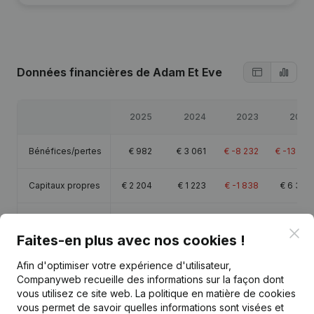
Données financières
de Adam Et Eve
2025
2024
2023
2022
Bénéfices/pertes
€
982
€
3 061
€
-8 232
€
-13 213
Capitaux propres
€
2 204
€
1 223
€
-1 838
€
6 394
Marge brute
€
41 801
€
40 038
€
29 507
€
35 233
Clo
Faites-en plus avec nos cookies !
Personnel
0,5
0,5
0,6
Afin d'optimiser votre expérience d'utilisateur,
Companyweb recueille des informations sur la façon dont
vous utilisez ce site web.
La politique en matière de cookies
vous permet de savoir quelles informations sont visées et