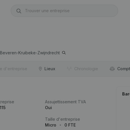
Beveren-Kruibeke-Zwijndrecht
re d'entreprise
Lieux
Chronologie
Compt
Bar
reprise
Assujettissement TVA
115
Oui
Taille d'entreprise
Micro
0 FTE