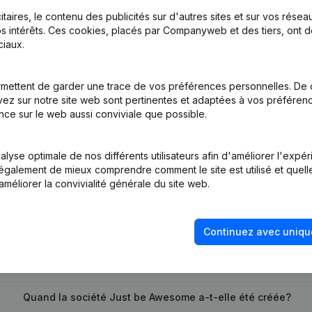
itaires, le contenu des publicités sur d'autres sites et sur vos rése
s intérêts. Ces cookies, placés par Companyweb et des tiers, ont d
iaux.
mettent de garder une trace de vos préférences personnelles. De 
tion (Nouvelle Personne Morale, Ouverture Succursale, etc...)
(NL)
ez sur notre site web sont pertinentes et adaptées à vos préférence
nce sur le web aussi conviviale que possible.
lyse optimale de nos différents utilisateurs afin d'améliorer l'expé
nt également de mieux comprendre comment le site est utilisé et quell
améliorer la convivialité générale du site web.
Quel est le numéro de TVA de Just be Awesome?
Continuez avec uniqu
Quel est l'identifiant PEPPOL de Just be Awesome?
Quand la société Just be Awesome a-t-elle été créée?