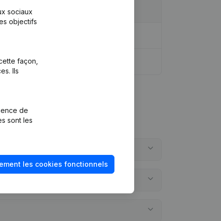
aux sociaux
es objectifs
cette façon,
s. Ils
rience de
es sont les
ement les cookies fonctionnels