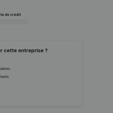
ite de crédit
r cette entreprise ?
ulaires
rtants