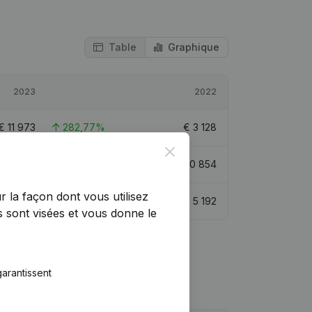
Table
Graphique
2023
2022
€
11 973
282,77%
€
3 128
Close
€
32 827
57,41%
€
20 854
r la façon dont vous utilisez
€
16 416
216,17%
€
5 192
 sont visées et vous donne le
arantissent