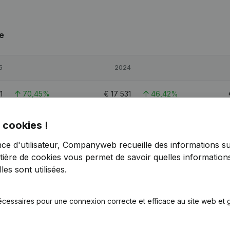
e
5
2024
1
70,45%
€
17 531
46,42%
1
-30,73%
€
50 358
53,4%
 cookies !
nce d'utilisateur, Companyweb recueille des informations su
4
55,05%
€
24 814
51,16%
tière de cookies
vous permet de savoir quelles informations
es sont utilisées.
écessaires pour une connexion correcte et efficace au site web et g