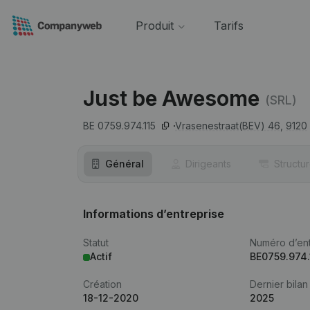
Produit
Tarifs
Just be Awesome
(SRL)
BE 0759.974.115
Vrasenestraat(BEV) 46,
9120
Général
Dirigeants
Structu
Informations d’entreprise
Statut
Numéro d’ent
Actif
BE0759.974.
Création
Dernier bilan
18-12-2020
2025