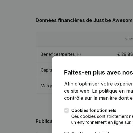
Données financières
de Just be Awesom
202
Bénéfices/pertes
€
29 88
Capitaux propres
€
34 88
Faites-en plus avec nos
Afin d'optimiser votre expérie
Marge brute
€
38 47
ce site web.
La politique en ma
contrôle sur la manière dont ell
Cookies fonctionnels
Ces cookies sont strictement n
Publications
de Just be Awesome
un environnement en ligne sûr.