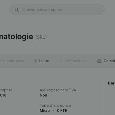
matologie
(SRL)
re d'entreprise
Lieux
Chronologie
Compt
Bar
reprise
Assujettissement TVA
.016
Non
Taille d'entreprise
Micro
0 FTE