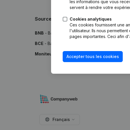
les informations que vous recev
servent à rendre votre expérie
Sources
Cookies analytiques
Ces cookies fournissent une ana
l'utilisateur. Ils nous permette
BNB
- Banque Nationale de Belgique
pages importantes. Ceci afin d'
BCE
- Banque-Carrefour des Entreprises
Moniteur
- Publications par le Moniteur Belge
Accepter tous les cookies
Français