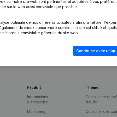
ez sur notre site web sont pertinentes et adaptées à vos préférence
nce sur le web aussi conviviale que possible.
lyse optimale de nos différents utilisateurs afin d'améliorer l'expé
nt également de mieux comprendre comment le site est utilisé et quell
améliorer la convivialité générale du site web.
Continuez avec uniqu
Produit
Thème
Informations
Compliance et pré
d’entreprise
fraude
Monitoring
Consulter des co