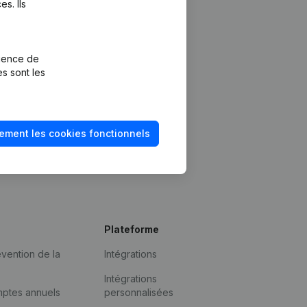
s. Ils
rience de
es sont les
ement les cookies fonctionnels
Plateforme
vention de la
Intégrations
Intégrations
mptes annuels
personnalisées