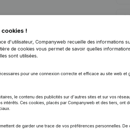
Lim
 cookies !
nce d'utilisateur, Companyweb recueille des informations su
tière de cookies
vous permet de savoir quelles informations
es sont utilisées.
Vous recherchez plus d’informations su
Consulter la santé en un coup d'oeil
écessaires pour une connexion correcte et efficace au site web et g
Choisissez des informations rapides ou des détails gran
Recevez des mises à jour sur les développements impo
itaires, le contenu des publicités sur d'autres sites et sur vos rése
Essayer gratuitement
Découvrir plus
s intérêts. Ces cookies, placés par Companyweb et des tiers, ont d
iaux.
Essai gratuit de 7 jours, aucune carte de crédit requise.
mettent de garder une trace de vos préférences personnelles. De 