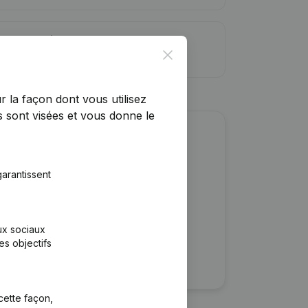
ite de crédit
Close
r la façon dont vous utilisez
 sont visées et vous donne le
r cette entreprise ?
arantissent
ulaires
rtants
aux sociaux
es objectifs
cette façon,