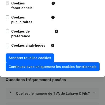
Cookies
Publications
de Lahaye & Fils
fonctionnels
Cookies
publicitaires
Date
Publication
Cookies de
17-10-2024
Siège Social
préférence
Rubrique Constitution (Nouvelle
Cookies analytiques
22-12-2020
Personne Morale, Ouverture
Succursale, etc...)
Accepter tous les cookies
Continuez avec uniquement les cookies fonctionnels
Questions fréquemment posées
Quel est le numéro de TVA de Lahaye & Fils?