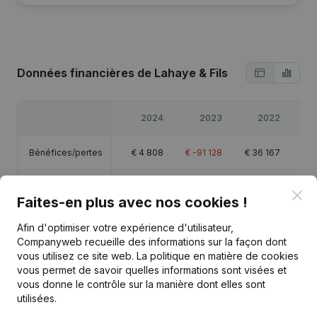
Données financières
de Lahaye & Fils
2024
2023
2022
Bénéfices/pertes
€
4 808
€
-91 128
€
36 167
€
5
Capitaux propres
€
13 188
€
8 380
€
99 509
€
6
Clo
Faites-en plus avec nos cookies !
Marge brute
€
784 463
€
757 597
€
855 854
€
61
Afin d'optimiser votre expérience d'utilisateur,
Companyweb recueille des informations sur la façon dont
vous utilisez ce site web.
La politique en matière de cookies
Personnel
15,7
16,3
15,9
vous permet de savoir quelles informations sont visées et
vous donne le contrôle sur la manière dont elles sont
utilisées.