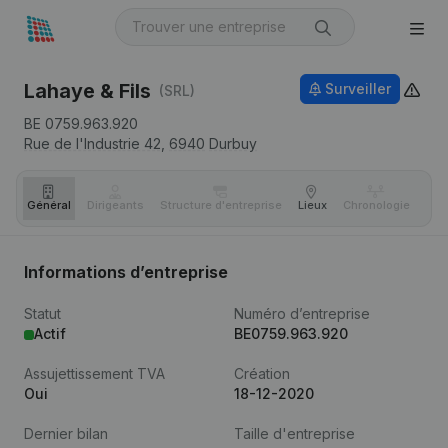
Lahaye & Fils
Surveiller
(SRL)
BE 0759.963.920
Rue de l'Industrie 42,
6940
Durbuy
Général
Dirigeants
Structure d'entreprise
Lieux
Chronologie
Com
Informations d’entreprise
Statut
Numéro d’entreprise
Actif
BE0759.963.920
Assujettissement TVA
Création
Oui
18-12-2020
Dernier bilan
Taille d'entreprise