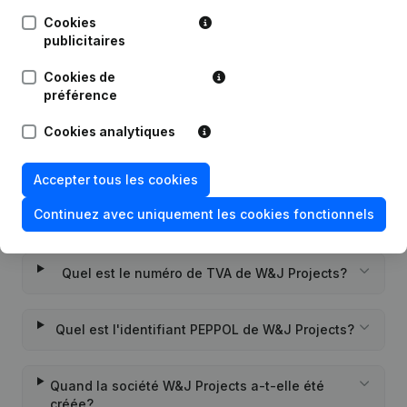
Cookies
publicitaires
Date
Publication
Cookies de
Rubrique Constitution (Nouvelle
préférence
22-12-2020
Personne Morale, Ouverture
Succursale, etc...)
(NL)
Cookies analytiques
Accepter tous les cookies
Continuez avec uniquement les cookies fonctionnels
Questions fréquemment posées
Quel est le numéro de TVA de W&J Projects?
Quel est l'identifiant PEPPOL de W&J Projects?
Quand la société W&J Projects a-t-elle été
créée?