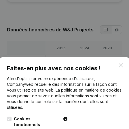
Données financières
de W&J Projects
2025
2024
2023
2
Bénéfices/pertes
€
55 598
€
57 058
€
62 520
€
22 
Clo
Faites-en plus avec nos cookies !
Capitaux propres
€
224 665
€
169 068
€
130 310
€
67 
Afin d'optimiser votre expérience d'utilisateur,
Companyweb recueille des informations sur la façon dont
vous utilisez ce site web.
La politique en matière de cookies
Marge brute
€
122 407
€
98 129
€
100 451
€
48 
vous permet de savoir quelles informations sont visées et
vous donne le contrôle sur la manière dont elles sont
utilisées.
Cookies
Publications
de W&J Projects
fonctionnels