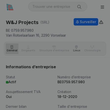
W&J Projects
Surveiller
(SRL)
BE 0759.957.980
Van Rotselaarlaan 16,
2290
Vorselaar
Général
Dirigeants
Structure d'entreprise
Lieux
Chronologie
Com
Informations d’entreprise
Statut
Numéro d’entreprise
Actif
BE0759.957.980
Assujettissement TVA
Création
Oui
18-12-2020
Dernier bilan
Taille d'entreprise