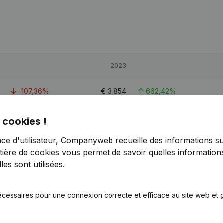
2023
-107,36%
€
3 854
662,42%
-2,47%
€
11 467
50,63%
 cookies !
nce d'utilisateur, Companyweb recueille des informations su
-101,25%
€
5 117
> 1000%
tière de cookies
vous permet de savoir quelles informations
es sont utilisées.
écessaires pour une connexion correcte et efficace au site web et g