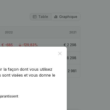
Table
Graphique
2022
2021
€
-685
-129,83%
€
2 298
Close
€
7 612
-8,26%
€
8 298
r la façon dont vous utilisez
€
-216
-107,25%
€
2 981
 sont visées et vous donne le
arantissent