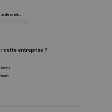
ite de crédit
r cette entreprise ?
ulaires
rtants