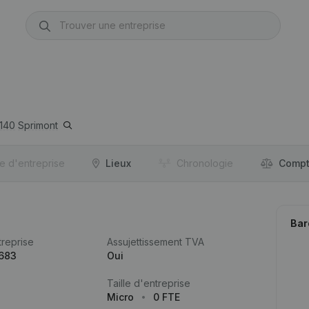
140
Sprimont
re d'entreprise
Lieux
Chronologie
Compt
Bar
reprise
Assujettissement TVA
.683
Oui
Taille d'entreprise
Micro
0 FTE