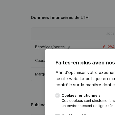
Données financières
de LTH
2024
Bénéfices/pertes
€
-284
Capitaux propres
€
11 183
Faites-en plus avec nos
Afin d'optimiser votre expérie
Marge brute
€
-64
ce site web.
La politique en ma
contrôle sur la manière dont ell
Cookies fonctionnels
Ces cookies sont strictement n
Publications
de LTH
un environnement en ligne sûr.