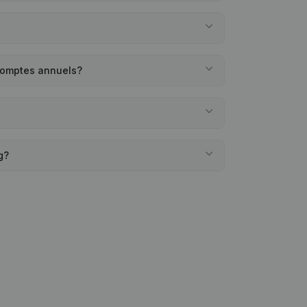
 comptes annuels?
g?