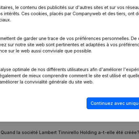
itaires, le contenu des publicités sur d'autres sites et sur vos rése
s intérêts. Ces cookies, placés par Companyweb et des tiers, ont d
iaux.
nations
mettent de garder une trace de vos préférences personnelles. De 
tion (Nouvelle Personne Morale, Ouverture Succursale, etc...)
ez sur notre site web sont pertinentes et adaptées à vos préférence
nce sur le web aussi conviviale que possible.
lyse optimale de nos différents utilisateurs afin d'améliorer l'expé
nt également de mieux comprendre comment le site est utilisé et quell
améliorer la convivialité générale du site web.
Quel est le numéro de TVA de Lambert Tinnirello Holding?
Continuez avec uniqu
Quel est l'identifiant PEPPOL de Lambert Tinnirello Holding?
Quand la société Lambert Tinnirello Holding a-t-elle été créée