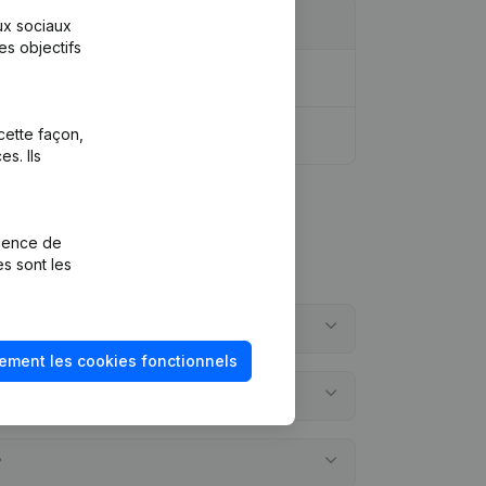
aux sociaux
es objectifs
cette façon,
s. Ils
rience de
es sont les
ement les cookies fonctionnels
?