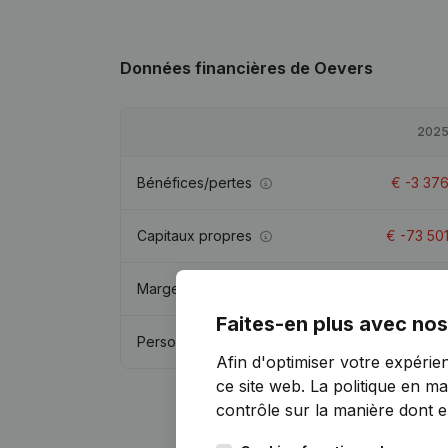
Données financières
de Oevers
202
Bénéfices/pertes
€
-3 37
Capitaux propres
€
-73 50
Marge brute
€
-2 79
Faites-en plus avec nos
Personnel
Afin d'optimiser votre expérie
ce site web.
La politique en ma
contrôle sur la manière dont ell