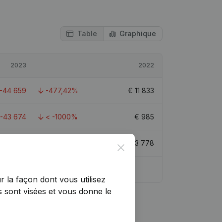
Table
Graphique
2023
2022
-44 659
-477,42%
€
11 833
-43 674
< -1000%
€
985
€
27 042
96,26%
€
13 778
Close
1
r la façon dont vous utilisez
 sont visées et vous donne le