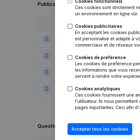
Cookies fonctionnels
Publications
de Oevers
Ces cookies sont strictement n
un environnement en ligne sûr.
Date
Publication
Cookies publicitaires
En acceptant les cookies public
est personnalisé et adapté à vo
04-09-2024
Demissions - Nomi
commerciaux et de réseaux soc
06-01-2022
Demissions - Nom
Cookies de préférence
Les cookies de préférence per
les informations que vous recev
04-11-2021
Appellation
(NL)
servent à rendre votre expérie
Cookies analytiques
21-12-2020
Rubrique Constitu
Ces cookies fournissent une ana
l'utilisateur. Ils nous permette
pages importantes. Ceci afin d'
Questions fréquemment posées
Accepter tous les cookies