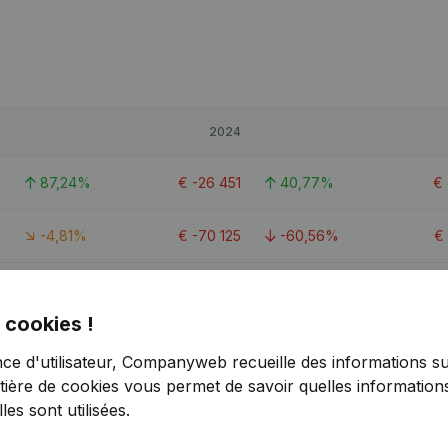
5
2024
6
87,24%
€
-26 451
40,77%
€
1
-4,81%
€
-70 125
-60,56%
€
6
79,91%
€
-13 917
-151,47%
 cookies !
nce d'utilisateur, Companyweb recueille des informations su
tière de cookies
vous permet de savoir quelles informations
es sont utilisées.