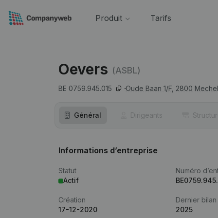
Produit
Tarifs
Oevers
(ASBL)
BE 0759.945.015
Oude Baan 1/F,
2800
Meche
Général
Dirigeants
Structu
Informations d’entreprise
Statut
Numéro d’ent
Actif
BE0759.945.
Création
Dernier bilan
17-12-2020
2025