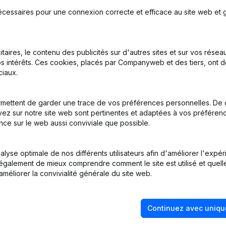
écessaires pour une connexion correcte et efficace au site web et g
itaires, le contenu des publicités sur d'autres sites et sur vos rése
s intérêts. Ces cookies, placés par Companyweb et des tiers, ont d
nations - Statuts (Traduction, Coordination, Autres Modifications, 
iaux.
inations
(NL)
mettent de garder une trace de vos préférences personnelles. De 
ez sur notre site web sont pertinentes et adaptées à vos préférence
nce sur le web aussi conviviale que possible.
tion (Nouvelle Personne Morale, Ouverture Succursale, etc...)
(NL)
lyse optimale de nos différents utilisateurs afin d'améliorer l'expé
nt également de mieux comprendre comment le site est utilisé et quell
améliorer la convivialité générale du site web.
Continuez avec uniqu