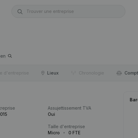
len
re d'entreprise
Lieux
Chronologie
Compt
Bar
reprise
Assujettissement TVA
015
Oui
Taille d'entreprise
Micro
0 FTE