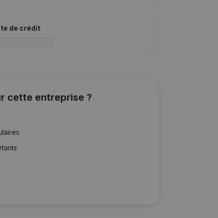
ite de crédit
r cette entreprise ?
ulaires
rtants