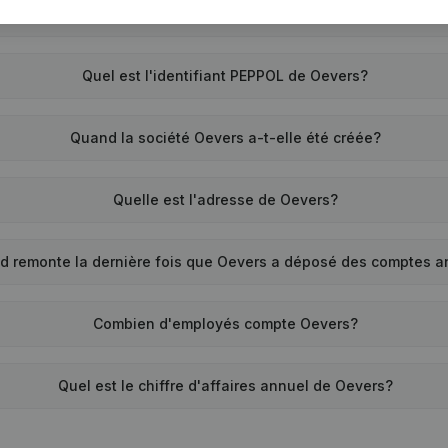
Quel est le numéro de TVA de Oevers?
Quel est l'identifiant PEPPOL de Oevers?
Quand la société Oevers a-t-elle été créée?
Quelle est l'adresse de Oevers?
d remonte la dernière fois que Oevers a déposé des comptes a
Combien d'employés compte Oevers?
Quel est le chiffre d'affaires annuel de Oevers?