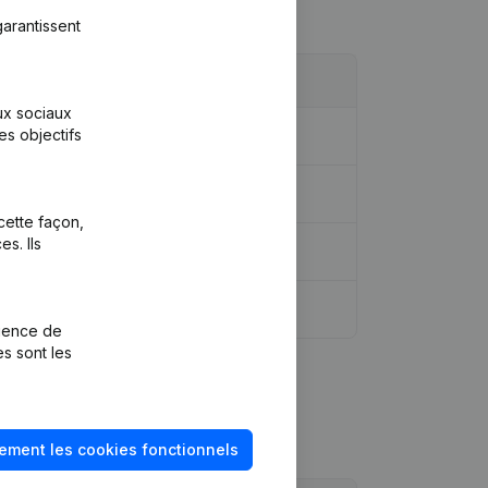
arantissent
aux sociaux
es objectifs
…)
(NL)
cette façon,
s. Ils
rience de
es sont les
ement les cookies fonctionnels