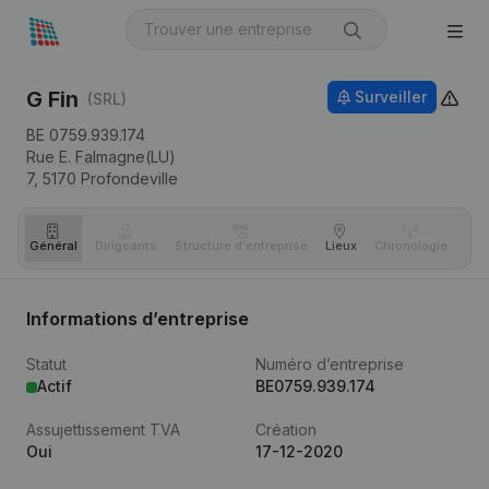
G Fin
Surveiller
(SRL)
BE 0759.939.174
Rue E. Falmagne(LU)
7,
5170
Profondeville
Général
Dirigeants
Structure d'entreprise
Lieux
Chronologie
Com
Informations d’entreprise
Statut
Numéro d’entreprise
Actif
BE0759.939.174
Assujettissement TVA
Création
Oui
17-12-2020