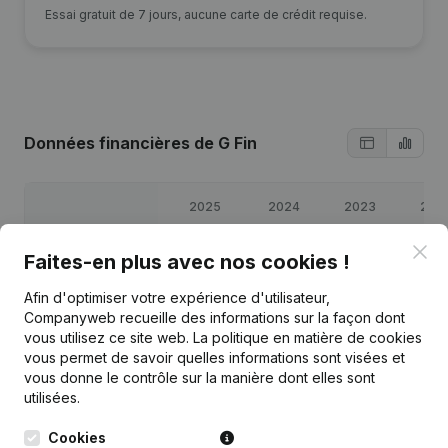
Essai gratuit de 7 jours, aucune carte de crédit requise.
Données financières
de G Fin
2025
2024
2023
202
Clo
Bénéfices/pertes
€
14 515
€
71 276
€
23 497
€
15 27
Faites-en plus avec nos cookies !
Afin d'optimiser votre expérience d'utilisateur,
Capitaux propres
€
2 813
€
3 298
€
56 522
€
33 02
Companyweb recueille des informations sur la façon dont
vous utilisez ce site web.
La politique en matière de cookies
Marge brute
€
22 306
€
100 198
€
32 772
€
24 90
vous permet de savoir quelles informations sont visées et
vous donne le contrôle sur la manière dont elles sont
utilisées.
Cookies