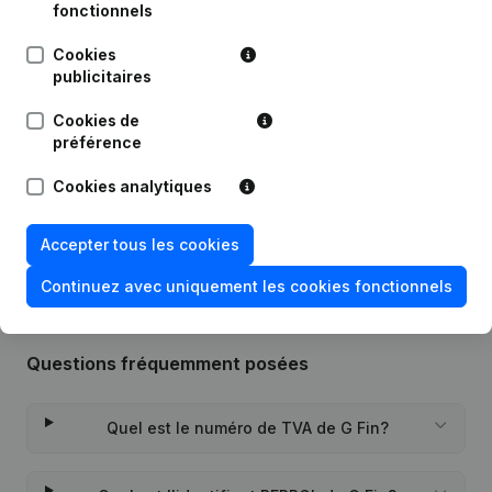
fonctionnels
Publications
de G Fin
Cookies
publicitaires
Date
Publication
Cookies de
préférence
21-04-2022
Demissions, Nominations
Cookies analytiques
Rubrique Constitution (Nouvelle
21-12-2020
Personne Morale, Ouverture
Succursale, etc...)
Accepter tous les cookies
Continuez avec uniquement les cookies fonctionnels
Questions fréquemment posées
Quel est le numéro de TVA de G Fin?