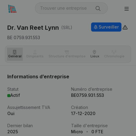
Dr. Van Reet Lynn
Surveiller
(SRL)
BE 0759.931.553
Général
Dirigeants
Structure d'entreprise
Lieux
Chronologie
Com
Informations d’entreprise
Statut
Numéro d’entreprise
Actif
BE0759.931.553
Assujettissement TVA
Création
Oui
17-12-2020
Dernier bilan
Taille d'entreprise
2025
Micro
0 FTE