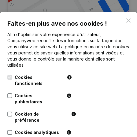
Clo
Faites-en plus avec nos cookies !
Afin d'optimiser votre expérience d'utilisateur,
Vous recherchez plus
Companyweb recueille des informations sur la façon dont
d’informations sur cette entreprise
vous utilisez ce site web.
La politique en matière de cookies
?
vous permet de savoir quelles informations sont visées et
vous donne le contrôle sur la manière dont elles sont
utilisées.
Consulter la santé en un coup d'oeil
Choisissez des informations rapides ou des détails
Cookies
granulaires
fonctionnels
Recevez des mises à jour sur les développements
Cookies
importants
publicitaires
Essayer gratuitement
Découvrir plus
Cookies de
préférence
Essai gratuit de 7 jours, aucune carte de crédit requise.
Cookies analytiques