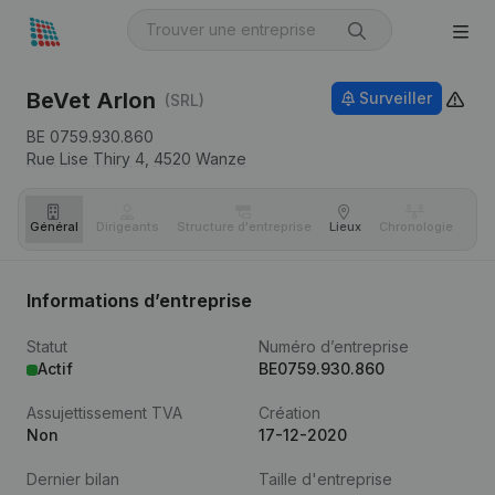
BeVet Arlon
Surveiller
(SRL)
BE 0759.930.860
Rue Lise Thiry 4,
4520
Wanze
Général
Dirigeants
Structure d'entreprise
Lieux
Chronologie
Com
Informations d’entreprise
Statut
Numéro d’entreprise
Actif
BE0759.930.860
Assujettissement TVA
Création
Non
17-12-2020
Dernier bilan
Taille d'entreprise