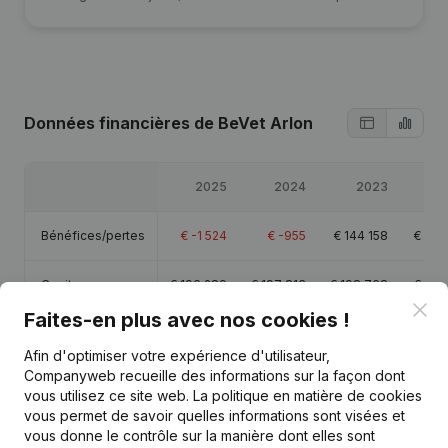
Données financières
de BeVet Arlon
2025
2024
2023
20
Bénéfices/pertes
€
-1 524
€
-955
€
144 158
€
23 
Capitaux propres
€
196 289
€
197 813
€
198 768
€
54 
Clo
Faites-en plus avec nos cookies !
Marge brute
€
-291
-
€
-384
€
-3 
Afin d'optimiser votre expérience d'utilisateur,
Companyweb recueille des informations sur la façon dont
vous utilisez ce site web.
La politique en matière de cookies
vous permet de savoir quelles informations sont visées et
vous donne le contrôle sur la manière dont elles sont