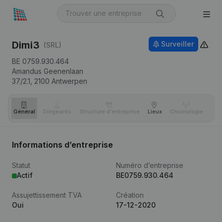
Dimi3
Surveiller
(SRL)
BE 0759.930.464
Amandus Geenenlaan
37/2.1,
2100
Antwerpen
Général
Dirigeants
Structure d'entreprise
Lieux
Chronologie
Com
Informations d’entreprise
Statut
Numéro d’entreprise
Actif
BE0759.930.464
Assujettissement TVA
Création
Oui
17-12-2020