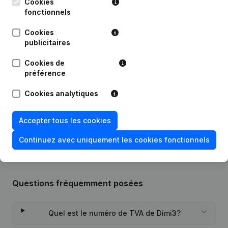
Publications
de Dimi3
Cookies
fonctionnels
Cookies
Date
Publication
publicitaires
22-09-2022
Siège Social
(NL)
Cookies de
préférence
27-04-2021
Siège Social
(NL)
Cookies analytiques
Rubrique Constitution (Nouvelle
21-12-2020
Personne Morale, Ouverture
Accepter tous les cookies
Succursale, etc...)
(NL)
Continuez avec uniquement les cookies fonctionnels
Questions fréquemment posées
Quel est le numéro de TVA de Dimi3?