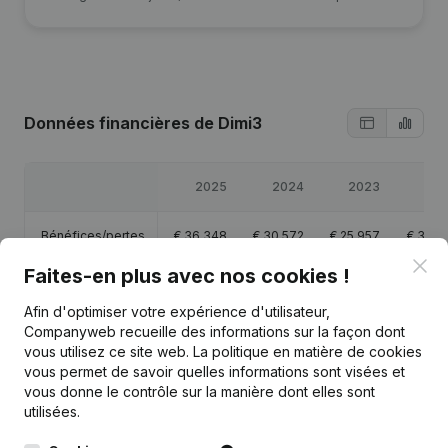
Données financières
de Dimi3
2025
2024
2023
20
Bénéfices/pertes
€
36 348
€
30 572
€
25 957
€
31 0
Clo
Faites-en plus avec nos cookies !
Capitaux propres
€
109 323
€
90 622
€
60 050
€
34 0
Afin d'optimiser votre expérience d'utilisateur,
Companyweb recueille des informations sur la façon dont
Marge brute
€
51 504
€
40 778
€
35 251
€
44 7
vous utilisez ce site web.
La politique en matière de cookies
vous permet de savoir quelles informations sont visées et
vous donne le contrôle sur la manière dont elles sont
utilisées.