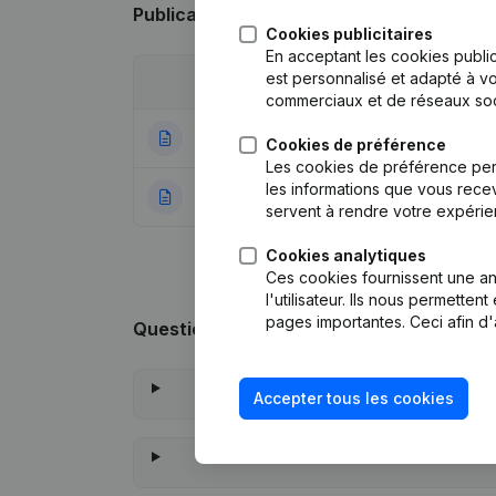
Publications
de Cclv
Cookies publicitaires
En acceptant les cookies public
est personnalisé et adapté à vo
Date
Publication
commerciaux et de réseaux soc
07-07-2022
Siège Social
(NL)
Cookies de préférence
Les cookies de préférence per
les informations que vous recev
21-12-2020
Rubrique Constitu
servent à rendre votre expérie
Cookies analytiques
Ces cookies fournissent une ana
l'utilisateur. Ils nous permette
pages importantes. Ceci afin d'
Questions fréquemment posées
Accepter tous les cookies