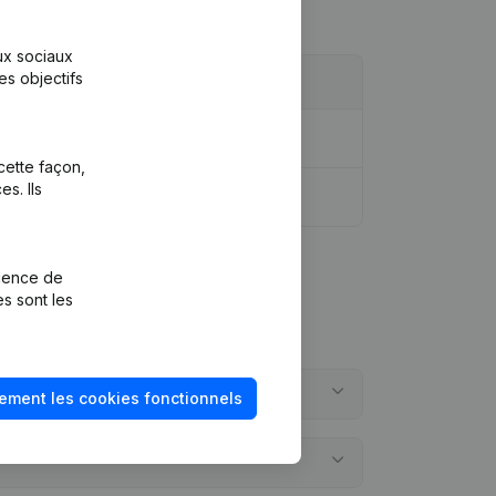
aux sociaux
es objectifs
cette façon,
s. Ils
rience de
es sont les
ement les cookies fonctionnels