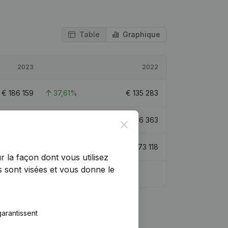
Table
Graphique
2023
2022
€
186 159
37,61%
€
135 283
€
382 523
94,8%
€
196 363
Close
€
279 334
61,36%
€
173 118
r la façon dont vous utilisez
 sont visées et vous donne le
0,3
arantissent