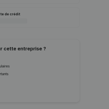
ite de crédit
r cette entreprise ?
ulaires
rtants