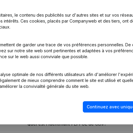
itaires, le contenu des publicités sur d'autres sites et sur vos rése
s intérêts. Ces cookies, placés par Companyweb et des tiers, ont d
iaux.
mettent de garder une trace de vos préférences personnelles. De 
ez sur notre site web sont pertinentes et adaptées à vos préférence
tion (Nouvelle Personne Morale, Ouverture Succursale, etc...)
(NL)
nce sur le web aussi conviviale que possible.
lyse optimale de nos différents utilisateurs afin d'améliorer l'expé
nt également de mieux comprendre comment le site est utilisé et quell
améliorer la convivialité générale du site web.
Quel est le numéro de TVA de Cclv?
Continuez avec uniqu
Quel est l'identifiant PEPPOL de Cclv?