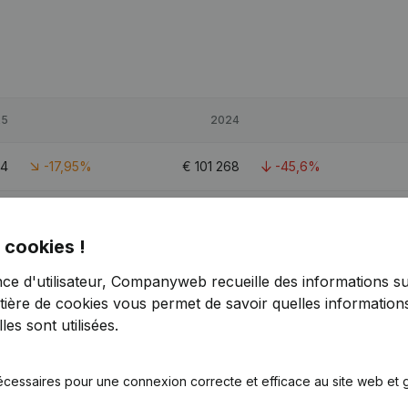
25
2024
94
-17,95%
€
101 268
-45,6%
84
-24,16%
€
483 791
26,47%
 cookies !
27
-23,77%
€
284 321
1,79%
nce d'utilisateur, Companyweb recueille des informations su
tière de cookies
vous permet de savoir quelles informations
es sont utilisées.
écessaires pour une connexion correcte et efficace au site web et g