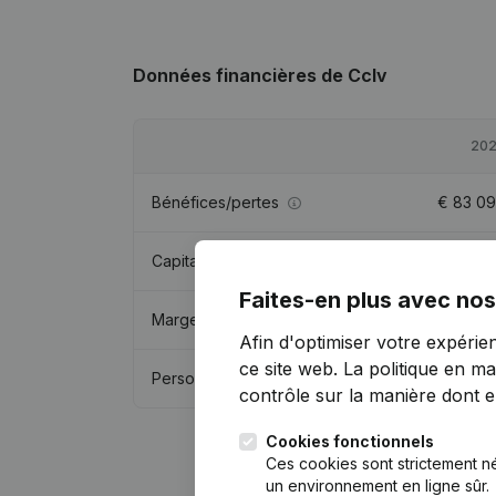
Données financières
de Cclv
20
Bénéfices/pertes
€
83 0
Capitaux propres
€
366 8
Faites-en plus avec nos
Marge brute
€
216 7
Afin d'optimiser votre expérie
ce site web.
La politique en ma
Personnel
contrôle sur la manière dont ell
Cookies fonctionnels
Ces cookies sont strictement n
un environnement en ligne sûr.