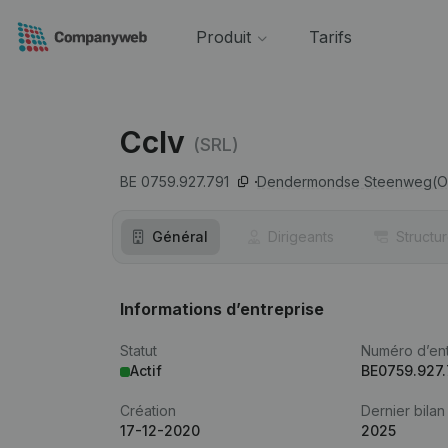
Produit
Tarifs
Cclv
(SRL)
BE 0759.927.791
Dendermondse Steenweg(O)
Général
Dirigeants
Structu
Informations d’entreprise
Statut
Numéro d’ent
Actif
BE0759.927.
Création
Dernier bilan
17-12-2020
2025