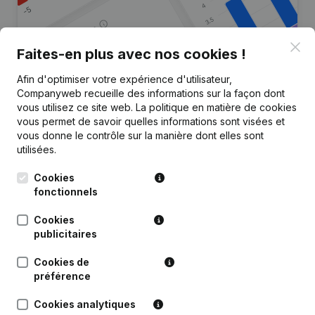
Clo
Faites-en plus avec nos cookies !
Afin d'optimiser votre expérience d'utilisateur,
Vous recherchez plus
Companyweb recueille des informations sur la façon dont
d’informations sur cette entreprise
vous utilisez ce site web.
La politique en matière de cookies
?
vous permet de savoir quelles informations sont visées et
vous donne le contrôle sur la manière dont elles sont
utilisées.
Consulter la santé en un coup d'oeil
Choisissez des informations rapides ou des détails
Cookies
granulaires
fonctionnels
Recevez des mises à jour sur les développements
Cookies
importants
publicitaires
Essayer gratuitement
Découvrir plus
Cookies de
préférence
Essai gratuit de 7 jours, aucune carte de crédit requise.
Cookies analytiques