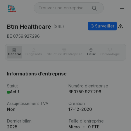
Btm Healthcare
Surveiller
(SRL)
BE 0759.927.296
Général
Dirigeants
Structure d'entreprise
Lieux
Chronologie
Com
Informations d’entreprise
Statut
Numéro d’entreprise
Actif
BE0759.927.296
Assujettissement TVA
Création
Non
17-12-2020
Dernier bilan
Taille d'entreprise
2025
Micro
0 FTE