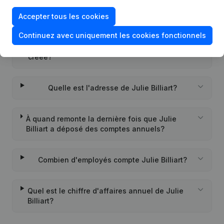
Quel est l'identifiant PEPPOL de Julie Billiart?
Accepter tous les cookies
Continuez avec uniquement les cookies fonctionnels
Quand la société Julie Billiart a-t-elle été
créée?
Quelle est l'adresse de Julie Billiart?
À quand remonte la dernière fois que Julie
Billiart a déposé des comptes annuels?
Combien d'employés compte Julie Billiart?
Quel est le chiffre d'affaires annuel de Julie
Billiart?