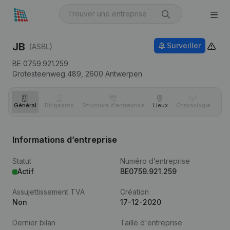
JB
Surveiller
(ASBL)
BE 0759.921.259
Grotesteenweg 489,
2600
Antwerpen
Général
Dirigeants
Structure d'entreprise
Lieux
Chronologie
Com
Informations d’entreprise
Statut
Numéro d’entreprise
Actif
BE0759.921.259
Assujettissement TVA
Création
Non
17-12-2020
Dernier bilan
Taille d'entreprise