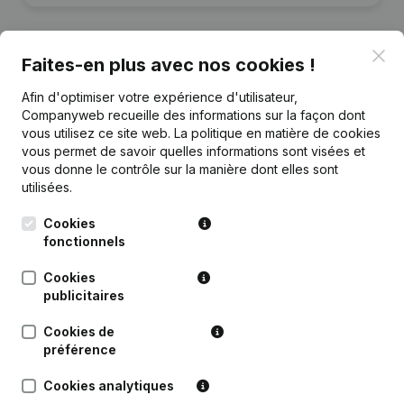
Clo
Faites-en plus avec nos cookies !
Publications
de JB
Afin d'optimiser votre expérience d'utilisateur,
Companyweb recueille des informations sur la façon dont
vous utilisez ce site web.
La politique en matière de cookies
Date
Publication
vous permet de savoir quelles informations sont visées et
vous donne le contrôle sur la manière dont elles sont
utilisées.
Rubrique Constitution (Nouvelle
21-12-2020
Personne Morale, Ouverture
Succursale, etc...)
(NL)
Cookies
fonctionnels
Cookies
publicitaires
Questions fréquemment posées
Cookies de
préférence
Quel est le numéro d'entreprise de Julie Billiart?
Cookies analytiques