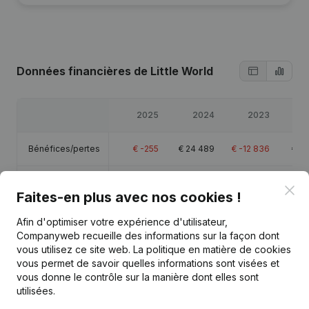
Données financières
de Little World
2025
2024
2023
Bénéfices/pertes
€
-255
€
24 489
€
-12 836
€
53
Chiffre d'affaires
-
-
€
116 067
Clo
Faites-en plus avec nos cookies !
Capitaux propres
€
91 412
€
91 668
€
67 178
€
80
Afin d'optimiser votre expérience d'utilisateur,
Companyweb recueille des informations sur la façon dont
vous utilisez ce site web.
La politique en matière de cookies
Marge brute
€
345 930
€
335 418
€
305 519
€
265
vous permet de savoir quelles informations sont visées et
vous donne le contrôle sur la manière dont elles sont
Personnel
5,9
6,3
6,5
utilisées.