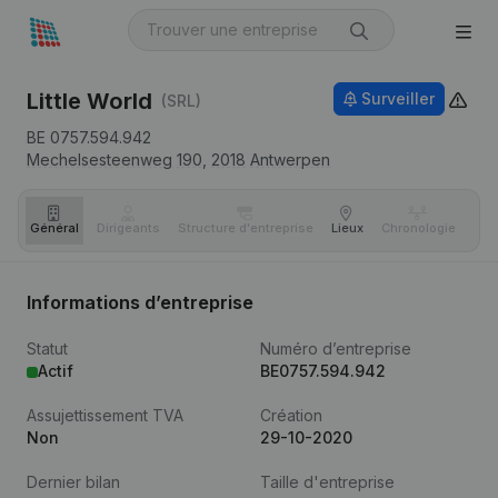
Little World
Surveiller
(SRL)
BE 0757.594.942
Mechelsesteenweg 190,
2018
Antwerpen
Général
Dirigeants
Structure d'entreprise
Lieux
Chronologie
Com
Informations d’entreprise
Statut
Numéro d’entreprise
Actif
BE0757.594.942
Assujettissement TVA
Création
Non
29-10-2020
Dernier bilan
Taille d'entreprise