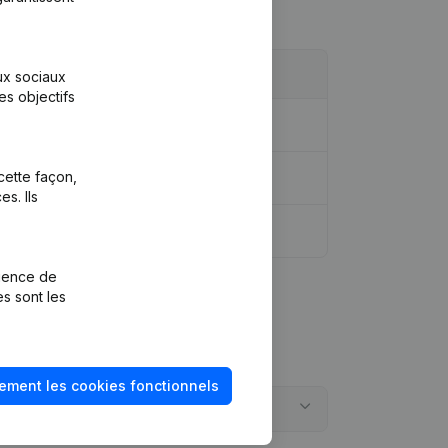
aux sociaux
es objectifs
cette façon,
s. Ils
rience de
es sont les
ement les cookies fonctionnels