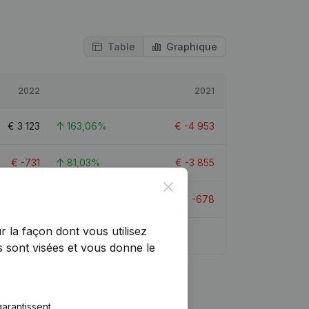
Table
Graphique
2022
2021
€
3 123
163,06%
€
-4 953
€
-731
81,03%
€
-3 855
Close
€
8 288
> 1000%
€
-678
r la façon dont vous utilisez
 sont visées et vous donne le
arantissent