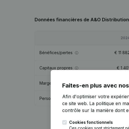
Données financières
de A&O Distribution
202
Bénéfices/pertes
€
11 88
Capitaux propres
€
1 40
Marge brute
€
28 72
Faites-en plus avec nos
Afin d'optimiser votre expérie
Personnel
0,
ce site web.
La politique en ma
contrôle sur la manière dont ell
Cookies fonctionnels
Ces cookies sont strictement n