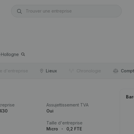
-Hollogne
re d'entreprise
Lieux
Chronologie
Compt
Bar
reprise
Assujettissement TVA
.430
Oui
Taille d'entreprise
Micro
0,2 FTE