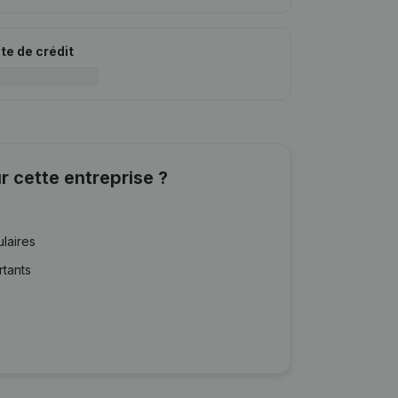
ite de crédit
r cette entreprise ?
ulaires
rtants