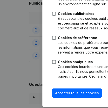
Publications
de A&O Distribution
un environnement en ligne sûr.
Cookies publicitaires
Date
Publication
En acceptant les cookies public
est personnalisé et adapté à vo
commerciaux et de réseaux soc
06-04-2023
But
Cookies de préférence
Les cookies de préférence per
27-07-2022
Siège Social
les informations que vous recev
servent à rendre votre expérie
30-10-2020
Rubrique Constitu
Cookies analytiques
Ces cookies fournissent une ana
l'utilisateur. Ils nous permette
pages importantes. Ceci afin d'
Questions fréquemment posées
Accepter tous les cookies