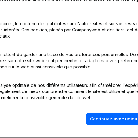
itaires, le contenu des publicités sur d'autres sites et sur vos rése
s intérêts. Ces cookies, placés par Companyweb et des tiers, ont d
iaux.
mettent de garder une trace de vos préférences personnelles. De 
ez sur notre site web sont pertinentes et adaptées à vos préférence
nce sur le web aussi conviviale que possible.
tion (Nouvelle Personne Morale, Ouverture Succursale, etc...)
lyse optimale de nos différents utilisateurs afin d'améliorer l'expé
nt également de mieux comprendre comment le site est utilisé et quell
améliorer la convivialité générale du site web.
Continuez avec uniqu
Quel est le numéro de TVA de A&O Distribution?