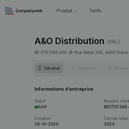
Produit
Tarifs
A&O Distribution
(SRL)
BE 0757.586.430
Rue Méan 249,
4460
Grâce
Général
Dirigeants
Structu
Informations d’entreprise
Statut
Numéro d’ent
Actif
BE0757.586
Création
Dernier bilan
28-10-2020
2024