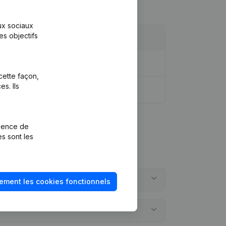
aux sociaux
es objectifs
cette façon,
s. Ils
rience de
es sont les
ement les cookies fonctionnels