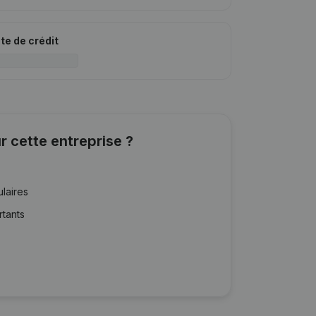
ite de crédit
r cette entreprise ?
ulaires
rtants