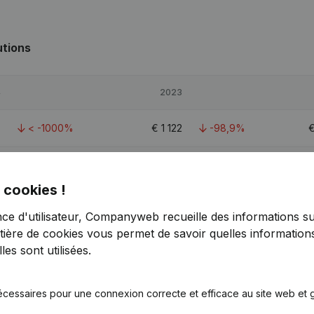
utions
4
2023
7
< -1000%
€
1 122
-98,9%
1
-11,24%
€
549 177
0,2%
€
 cookies !
9
32,44%
€
485 381
5,06%
nce d'utilisateur, Companyweb recueille des informations su
tière de cookies
vous permet de savoir quelles informations
es sont utilisées.
écessaires pour une connexion correcte et efficace au site web et g