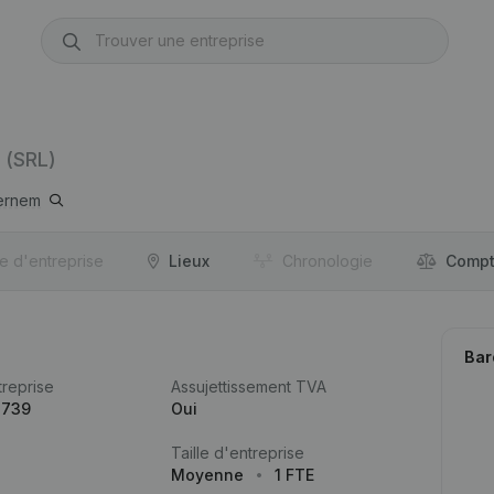
(SRL)
ernem
re d'entreprise
Lieux
Chronologie
Compt
Bar
reprise
Assujettissement TVA
.739
Oui
Taille d'entreprise
Moyenne
1 FTE