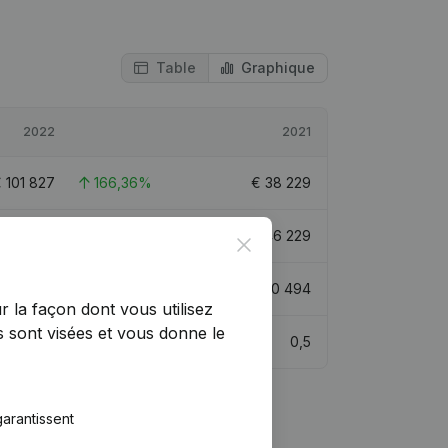
Table
Graphique
2022
2021
€
101 827
166,36%
€
38 229
548 055
22,82%
€
446 229
Close
€
461 998
48,79%
€
310 494
r la façon dont vous utilisez
 sont visées et vous donne le
0,8
0,5
arantissent