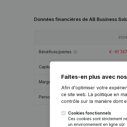
Données financières
de AB Business Sol
202
Bénéfices/pertes
€
-61 74
Capitaux propres
€
487 43
Faites-en plus avec nos
Marge brute
€
642 83
Afin d'optimiser votre expérie
ce site web.
La politique en ma
Personnel
contrôle sur la manière dont ell
Cookies fonctionnels
Ces cookies sont strictement n
un environnement en ligne sûr.