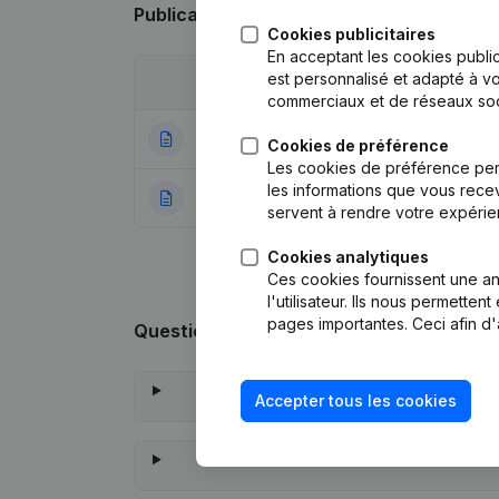
Publications
de AB Business Solutions
Cookies publicitaires
En acceptant les cookies public
est personnalisé et adapté à vo
Date
Publication
commerciaux et de réseaux soc
12-01-2022
Siège Social - D
Cookies de préférence
Les cookies de préférence per
les informations que vous recev
27-10-2020
Rubrique Constitu
servent à rendre votre expérie
Cookies analytiques
Ces cookies fournissent une ana
l'utilisateur. Ils nous permette
pages importantes. Ceci afin d'
Questions fréquemment posées
Accepter tous les cookies