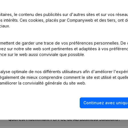
itaires, le contenu des publicités sur d'autres sites et sur vos rése
s intérêts. Ces cookies, placés par Companyweb et des tiers, ont d
iaux.
emissions - Nominations
(NL)
mettent de garder une trace de vos préférences personnelles. De 
ez sur notre site web sont pertinentes et adaptées à vos préférence
tion (Nouvelle Personne Morale, Ouverture Succursale, etc...)
(NL)
nce sur le web aussi conviviale que possible.
lyse optimale de nos différents utilisateurs afin d'améliorer l'expé
nt également de mieux comprendre comment le site est utilisé et quell
améliorer la convivialité générale du site web.
Quel est le numéro de TVA de AB Business Solutions?
Continuez avec uniqu
Quel est l'identifiant PEPPOL de AB Business Solutions?