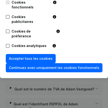
Cookies
fonctionnels
Publications
de Adam Vastgoed
Cookies
publicitaires
Date
Publication
Cookies de
préférence
Rubrique Constitution (Nouvelle
06-10-2020
Personne Morale, Ouverture
Cookies analytiques
Succursale, etc...)
(NL)
Accepter tous les cookies
Continuez avec uniquement les cookies fonctionnels
Questions fréquemment posées
Quel est le numéro de TVA de Adam Vastgoed?
Quel est l'identifiant PEPPOL de Adam