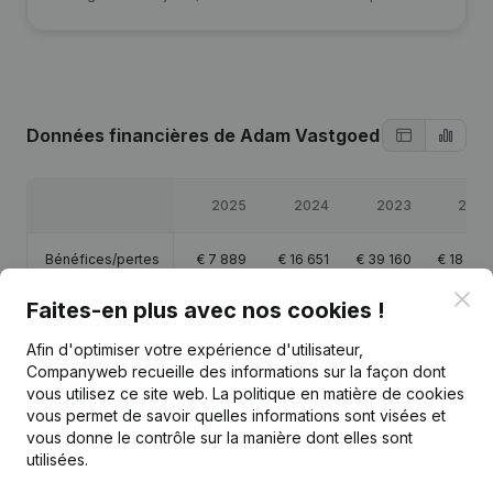
Données financières
de Adam Vastgoed
2025
2024
2023
2022
Bénéfices/pertes
€
7 889
€
16 651
€
39 160
€
18 494
Clo
Faites-en plus avec nos cookies !
Chiffre d'affaires
€
101 658
-
-
-
Afin d'optimiser votre expérience d'utilisateur,
Capitaux propres
€
83 195
€
75 305
€
58 654
€
19 494
Companyweb recueille des informations sur la façon dont
vous utilisez ce site web.
La politique en matière de cookies
vous permet de savoir quelles informations sont visées et
Marge brute
€
16 174
€
26 576
€
57 129
€
27 461
vous donne le contrôle sur la manière dont elles sont
utilisées.