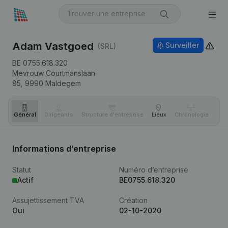
Adam Vastgoed
Surveiller
(SRL)
BE 0755.618.320
Mevrouw Courtmanslaan
85,
9990
Maldegem
Général
Dirigeants
Structure d'entreprise
Lieux
Chronologie
Com
Informations d’entreprise
Statut
Numéro d’entreprise
Actif
BE0755.618.320
Assujettissement TVA
Création
Oui
02-10-2020