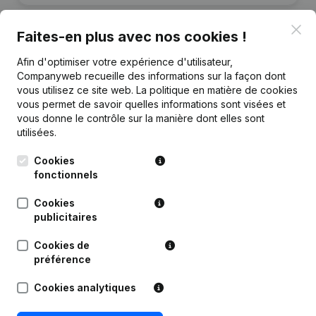
Clo
Faites-en plus avec nos cookies !
Afin d'optimiser votre expérience d'utilisateur,
Publications
de Fathi
Companyweb recueille des informations sur la façon dont
vous utilisez ce site web.
La politique en matière de cookies
vous permet de savoir quelles informations sont visées et
Date
Publication
vous donne le contrôle sur la manière dont elles sont
utilisées.
Rubrique Constitution (Nouvelle
16-09-2020
Personne Morale, Ouverture
Cookies
Succursale, etc...)
(NL)
fonctionnels
Cookies
publicitaires
Cookies de
Questions fréquemment posées
préférence
Cookies analytiques
Quel est le numéro de TVA de Fathi?