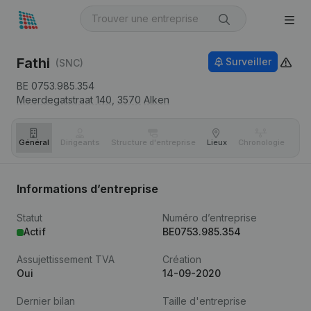
Fathi
Surveiller
(SNC)
BE 0753.985.354
Meerdegatstraat 140,
3570
Alken
Général
Dirigeants
Structure d'entreprise
Lieux
Chronologie
Com
Informations d’entreprise
Statut
Numéro d’entreprise
Actif
BE0753.985.354
Assujettissement TVA
Création
Oui
14-09-2020
Dernier bilan
Taille d'entreprise