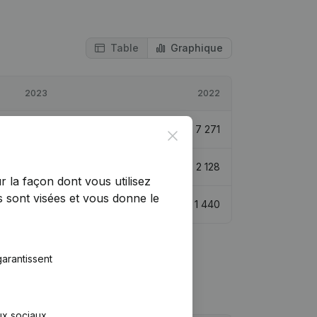
Table
Graphique
2023
2022
€
2 412
-66,83%
€
7 271
Close
€
4 540
113,36%
€
2 128
r la façon dont vous utilisez
 sont visées et vous donne le
€
4 335
200,98%
€
1 440
arantissent
aux sociaux