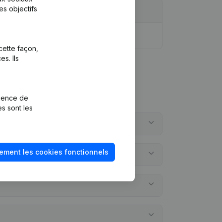
es objectifs
cette façon,
s. Ils
rience de
es sont les
ement les cookies fonctionnels