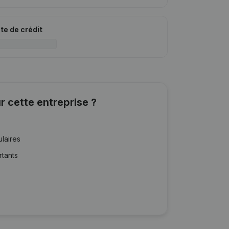
ite de crédit
r cette entreprise ?
ulaires
rtants