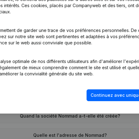
s intérêts. Ces cookies, placés par Companyweb et des tiers, ont d
iaux.
tion (Nouvelle Personne Morale, Ouverture Succursale, etc...)
(NL)
mettent de garder une trace de vos préférences personnelles. De 
ez sur notre site web sont pertinentes et adaptées à vos préférence
nce sur le web aussi conviviale que possible.
lyse optimale de nos différents utilisateurs afin d'améliorer l'expé
nt également de mieux comprendre comment le site est utilisé et quell
améliorer la convivialité générale du site web.
Quel est le numéro de TVA de Nommad?
Continuez avec uniqu
Quel est l'identifiant PEPPOL de Nommad?
Quand la société Nommad a-t-elle été créée?
Quelle est l'adresse de Nommad?