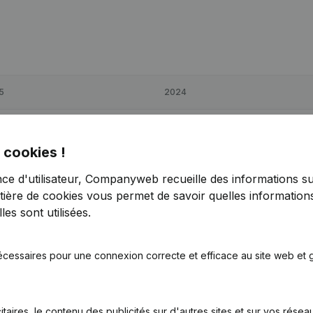
5
2024
2
-275,04%
€
-4 880
-302,31%
 cookies !
2
< -1000%
€
-340
-107,49%
nce d'utilisateur, Companyweb recueille des informations su
tière de cookies
vous permet de savoir quelles informations
7
-407,95%
€
-3 045
-170,24%
es sont utilisées.
écessaires pour une connexion correcte et efficace au site web et g
itaires, le contenu des publicités sur d'autres sites et sur vos rése