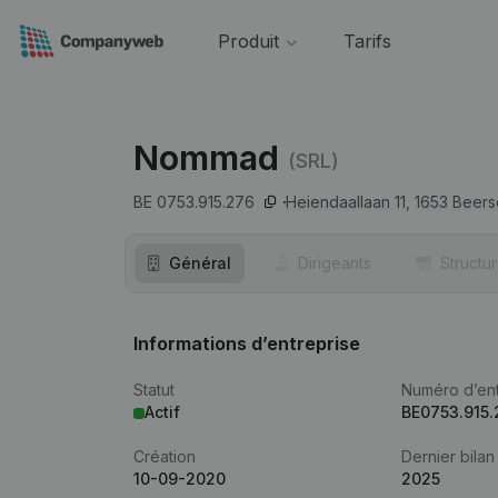
Produit
Tarifs
Nommad
(SRL)
BE 0753.915.276
Heiendaallaan 11,
1653
Beers
Général
Dirigeants
Structu
Informations d’entreprise
Statut
Numéro d’ent
Actif
BE0753.915.
Création
Dernier bilan
10-09-2020
2025