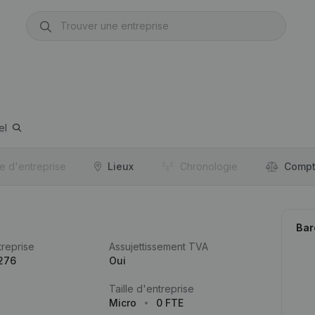
el
re d'entreprise
Lieux
Chronologie
Compt
Bar
reprise
Assujettissement TVA
276
Oui
Taille d'entreprise
Micro
0 FTE