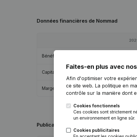
Données financières
de Nommad
202
Bénéfices/pertes
€
-18 30
Faites-en plus avec nos
Capitaux propres
€
-18 64
Afin d'optimiser votre expérie
ce site web.
La politique en ma
Marge brute
€
-15 46
contrôle sur la manière dont ell
Cookies fonctionnels
Ces cookies sont strictement n
un environnement en ligne sûr.
Publications
de Nommad
Cookies publicitaires
En acceptant les cookies public