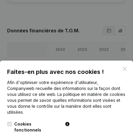
Données financières
de T.O.M.
2024
2023
2022
2021
Bénéfices/pertes
€
-2 524
€
3 495
€
11 281
€
2 073
Clo
Faites-en plus avec nos cookies !
Capitaux propres
€
16 326
€
18 849
€
15 354
€
4 073
Afin d'optimiser votre expérience d'utilisateur,
Companyweb recueille des informations sur la façon dont
Marge brute
€
-10
€
7 631
€
18 203
€
6 271
vous utilisez ce site web.
La politique en matière de cookies
vous permet de savoir quelles informations sont visées et
vous donne le contrôle sur la manière dont elles sont
utilisées.
Cookies
Publications
de T.O.M.
fonctionnels