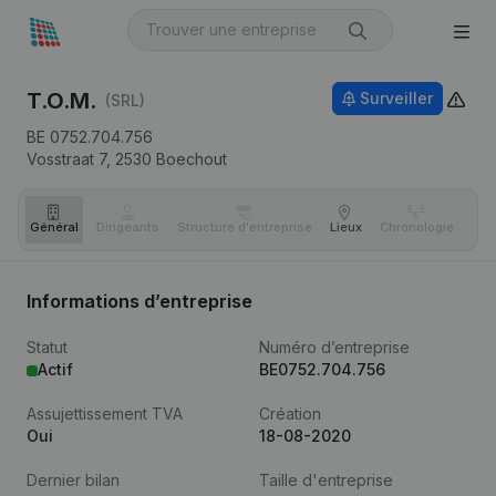
T.O.M.
Surveiller
(SRL)
BE 0752.704.756
Vosstraat 7,
2530
Boechout
Général
Dirigeants
Structure d'entreprise
Lieux
Chronologie
Com
Informations d’entreprise
Statut
Numéro d’entreprise
Actif
BE0752.704.756
Assujettissement TVA
Création
Oui
18-08-2020
Dernier bilan
Taille d'entreprise