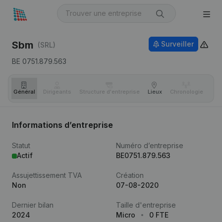
Sbm
Surveiller
(SRL)
BE 0751.879.563
Général
Dirigeants
Structure d'entreprise
Lieux
Chronologie
Com
Informations d’entreprise
Statut
Numéro d’entreprise
Actif
BE0751.879.563
Assujettissement TVA
Création
Non
07-08-2020
Dernier bilan
Taille d'entreprise
2024
Micro
0 FTE