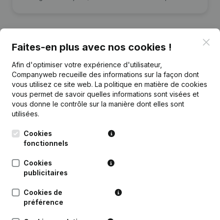
Clo
Faites-en plus avec nos cookies !
Publications
de Romedia
Afin d'optimiser votre expérience d'utilisateur,
Companyweb recueille des informations sur la façon dont
vous utilisez ce site web.
La politique en matière de cookies
Date
Publication
vous permet de savoir quelles informations sont visées et
vous donne le contrôle sur la manière dont elles sont
06-10-2020
Demissions, Nominations
utilisées.
Cookies
Rubrique Constitution (Nouvelle
fonctionnels
30-07-2020
Personne Morale, Ouverture
Succursale, etc...)
Cookies
publicitaires
Cookies de
préférence
Questions fréquemment posées