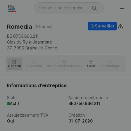
Romedia
Surveiller
(SComm)
BE 0750.866.211
Clos du Ry à Jeannette
27,
7090
Braine-le-Comte
Général
Dirigeants
Structure d'entreprise
Lieux
Chronologie
Com
Informations d’entreprise
Statut
Numéro d’entreprise
Actif
BE0750.866.211
Assujettissement TVA
Création
Oui
01-07-2020