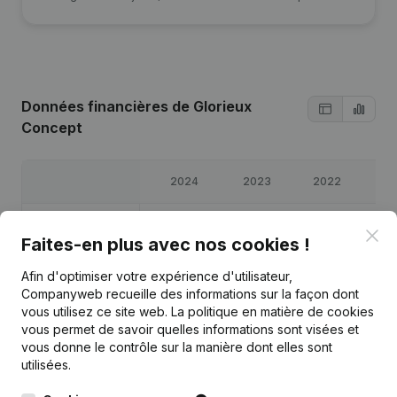
Données financières
de Glorieux
Concept
2024
2023
2022
20
Bénéfices/pertes
€
39 174
€
-42 098
€
49 647
€
30 8
Clo
Faites-en plus avec nos cookies !
Capitaux propres
€
101 567
€
62 393
€
104 491
€
54 8
Afin d'optimiser votre expérience d'utilisateur,
Companyweb recueille des informations sur la façon dont
vous utilisez ce site web.
La politique en matière de cookies
Marge brute
€
46 241
€
-35 519
€
68 449
€
42 
vous permet de savoir quelles informations sont visées et
vous donne le contrôle sur la manière dont elles sont
utilisées.