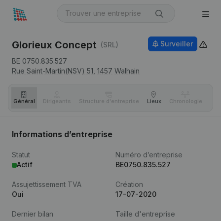
Glorieux Concept
Surveiller
(SRL)
BE 0750.835.527
Rue Saint-Martin(NSV) 51,
1457
Walhain
Général
Dirigeants
Structure d'entreprise
Lieux
Chronologie
Com
Informations d’entreprise
Statut
Numéro d’entreprise
Actif
BE0750.835.527
Assujettissement TVA
Création
Oui
17-07-2020
Dernier bilan
Taille d'entreprise