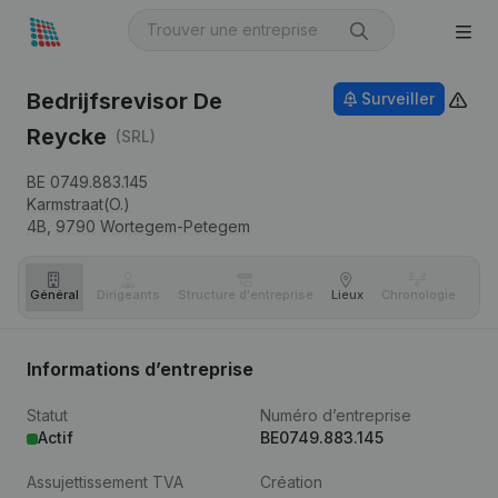
Bedrijfsrevisor De
Surveiller
Reycke
(SRL)
BE 0749.883.145
Karmstraat(O.)
4B,
9790
Wortegem-Petegem
Général
Dirigeants
Structure d'entreprise
Lieux
Chronologie
Com
Informations d’entreprise
Statut
Numéro d’entreprise
Actif
BE0749.883.145
Assujettissement TVA
Création