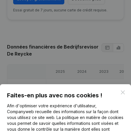
Essai gratuit de 7 jours, aucune carte de crédit requise.
Données financières
de Bedrijfsrevisor
De Reycke
2025
2024
2023
2022
Bénéfices/pertes
€
25 804
€
30 120
€
19 081
€
182
Clo
Faites-en plus avec nos cookies !
Capitaux propres
€
30 605
€
30 301
€
29 593
€
10 512
Afin d'optimiser votre expérience d'utilisateur,
Companyweb recueille des informations sur la façon dont
Marge brute
€
36 735
€
44 514
€
27 513
€
3 457
vous utilisez ce site web.
La politique en matière de cookies
vous permet de savoir quelles informations sont visées et
vous donne le contrôle sur la manière dont elles sont