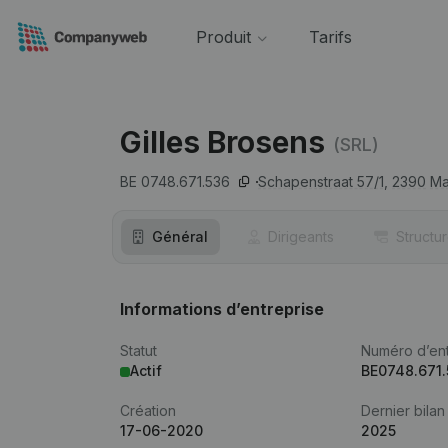
Produit
Tarifs
Gilles Brosens
(SRL)
BE 0748.671.536
Schapenstraat 57/1,
2390
Ma
Général
Dirigeants
Structu
Informations d’entreprise
Statut
Numéro d’ent
Actif
BE0748.671
Création
Dernier bilan
17-06-2020
2025