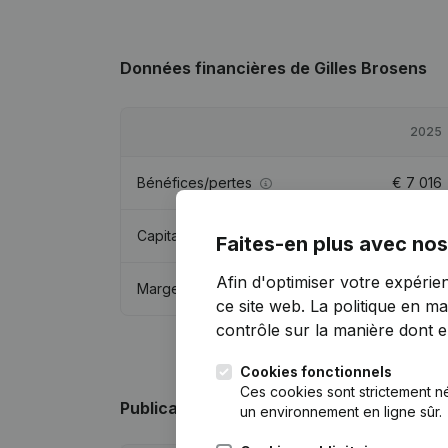
Données financières
de Gilles Brosens
2025
Bénéfices/pertes
€
7 016
Capitaux propres
€
15 017
Faites-en plus avec nos
Afin d'optimiser votre expérie
Marge brute
€
17 711
ce site web.
La politique en ma
contrôle sur la manière dont ell
Cookies fonctionnels
Ces cookies sont strictement n
Publications
de Gilles Brosens
un environnement en ligne sûr.