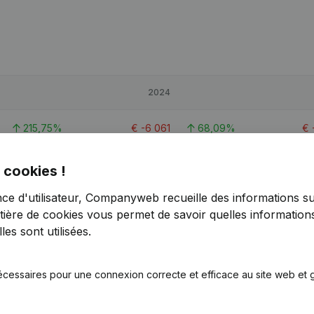
2024
215,75%
€
-6 061
68,09%
€
87,67%
€
8 002
-43,1%
 cookies !
nce d'utilisateur, Companyweb recueille des informations su
343,08%
€
3 997
148,61%
tière de cookies
vous permet de savoir quelles informations
es sont utilisées.
écessaires pour une connexion correcte et efficace au site web et g