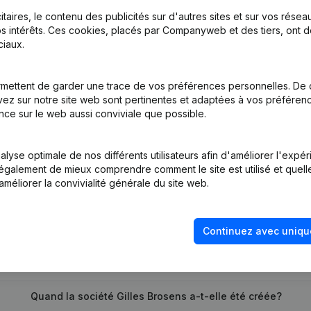
itaires, le contenu des publicités sur d'autres sites et sur vos rése
s intérêts. Ces cookies, placés par Companyweb et des tiers, ont d
iaux.
dressen Anders Dan Siège Social
(NL)
mettent de garder une trace de vos préférences personnelles. De 
tion (Nouvelle Personne Morale, Ouverture Succursale, etc...)
(NL)
ez sur notre site web sont pertinentes et adaptées à vos préférence
nce sur le web aussi conviviale que possible.
lyse optimale de nos différents utilisateurs afin d'améliorer l'expé
nt également de mieux comprendre comment le site est utilisé et quell
améliorer la convivialité générale du site web.
Quel est le numéro de TVA de Gilles Brosens?
Continuez avec uniqu
Quel est l'identifiant PEPPOL de Gilles Brosens?
Quand la société Gilles Brosens a-t-elle été créée?