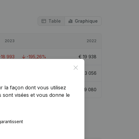
Table
Graphique
2023
2022
-18 993
-195,26%
€
19 938
Close
€
14 063
-57,46%
€
33 056
r la façon dont vous utilisez
€
-8 223
-128,28%
€
29 080
 sont visées et vous donne le
arantissent