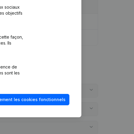
aux sociaux
es objectifs
cette façon,
s. Ils
rience de
es sont les
ement les cookies fonctionnels