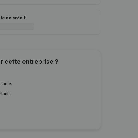
ite de crédit
r cette entreprise ?
ulaires
rtants