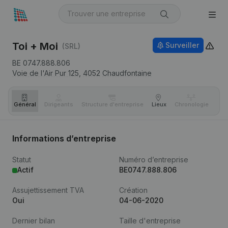
Toi + Moi
Surveiller
(SRL)
BE 0747.888.806
Voie de l'Air Pur 125,
4052
Chaudfontaine
Général
Dirigeants
Structure d'entreprise
Lieux
Chronologie
Com
Informations d’entreprise
Statut
Numéro d’entreprise
Actif
BE0747.888.806
Assujettissement TVA
Création
Oui
04-06-2020
Dernier bilan
Taille d'entreprise