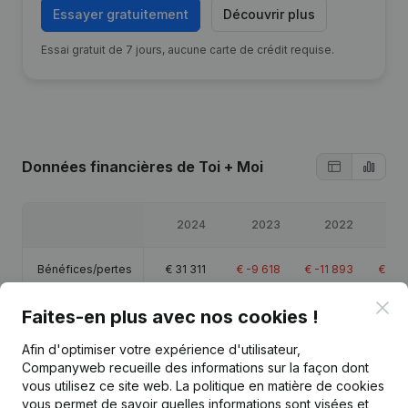
Essayer gratuitement
Découvrir plus
Essai gratuit de 7 jours, aucune carte de crédit requise.
Données financières
de Toi + Moi
2024
2023
2022
Bénéfices/pertes
€
31 311
€
-9 618
€
-11 893
€
-60
Clo
Faites-en plus avec nos cookies !
Capitaux propres
€
-48 416
€
-79 727
€
-70 109
€
-58
Afin d'optimiser votre expérience d'utilisateur,
Marge brute
€
62 227
€
-1 412
€
4 555
€
-37
Companyweb recueille des informations sur la façon dont
vous utilisez ce site web.
La politique en matière de cookies
vous permet de savoir quelles informations sont visées et