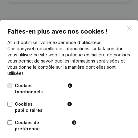
Clo
Publications
Faites-en plus avec nos cookies !
de Otromundo
Afin d'optimiser votre expérience d'utilisateur,
Companyweb recueille des informations sur la façon dont
Date
Publication
vous utilisez ce site web.
La politique en matière de cookies
vous permet de savoir quelles informations sont visées et
Capital - Actions - Statuts
vous donne le contrôle sur la manière dont elles sont
30-11-2023
(Traduction, Coordination, Autres
utilisées.
Modifications, …)
(NL)
Cookies
Rubrique Constitution (Nouvelle
fonctionnels
04-06-2020
Personne Morale, Ouverture
Succursale, etc...)
(NL)
Cookies
publicitaires
Cookies de
préférence
Questions fréquemment posées