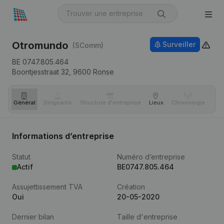
Otromundo
Surveiller
(SComm)
BE 0747.805.464
Boontjesstraat 32,
9600
Ronse
Général
Dirigeants
Structure d'entreprise
Lieux
Chronologie
Com
Informations d’entreprise
Statut
Numéro d’entreprise
Actif
BE0747.805.464
Assujettissement TVA
Création
Oui
20-05-2020
Dernier bilan
Taille d'entreprise