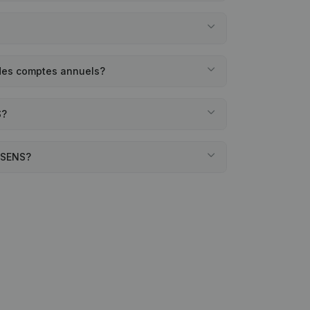
des comptes annuels?
S?
OSSENS?