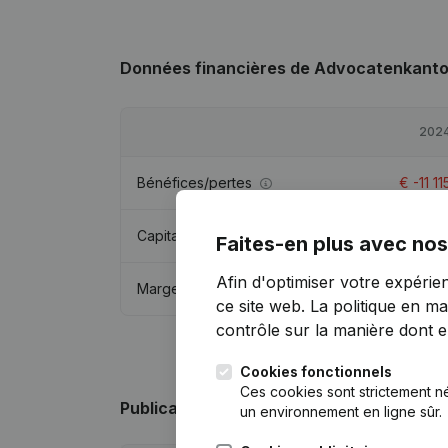
Données financières
de Advocatenkant
202
Bénéfices/pertes
€
-11 11
Capitaux propres
€
15 02
Faites-en plus avec nos
Afin d'optimiser votre expérie
Marge brute
€
22 96
ce site web.
La politique en ma
contrôle sur la manière dont ell
Cookies fonctionnels
Ces cookies sont strictement n
Publications
de Advocatenkantoor JEN
un environnement en ligne sûr.