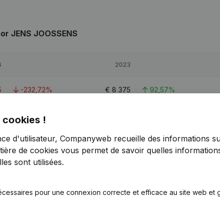
oor JENS JOOSSENS
4
2023
5
-232,72%
€
8 375
92,57%
1
-42,53%
€
26 136
47,15%
 cookies !
nce d'utilisateur, Companyweb recueille des informations su
3
-48,49%
€
44 580
17,69%
tière de cookies
vous permet de savoir quelles informations
es sont utilisées.
écessaires pour une connexion correcte et efficace au site web et g
S JOOSSENS