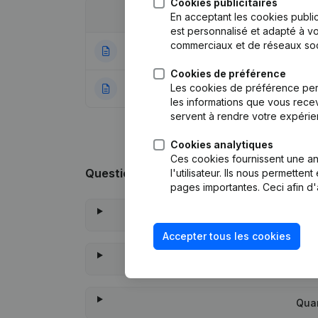
Cookies publicitaires
Date
Publication
En acceptant les cookies public
est personnalisé et adapté à vo
commerciaux et de réseaux soc
19-06-2020
Statuts (Traducti
Cookies de préférence
Les cookies de préférence per
12-03-2020
Rubrique Constitu
les informations que vous recev
servent à rendre votre expérie
Cookies analytiques
Ces cookies fournissent une ana
Questions fréquemment posées
l'utilisateur. Ils nous permette
pages importantes. Ceci afin d'
Q
Accepter tous les cookies
Qu
Quan