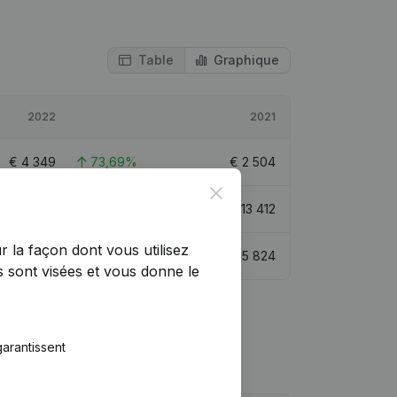
Table
Graphique
2022
2021
€
4 349
73,69%
€
2 504
Close
€
17 761
32,43%
€
13 412
r la façon dont vous utilisez
€
37 880
5,74%
€
35 824
 sont visées et vous donne le
arantissent