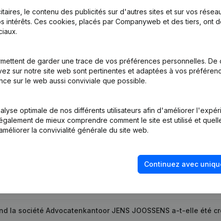
itaires, le contenu des publicités sur d'autres sites et sur vos rése
s intérêts. Ces cookies, placés par Companyweb et des tiers, ont d
iaux.
on, Coordination, Autres Modifications, …)
(NL)
mettent de garder une trace de vos préférences personnelles. De 
tion (Nouvelle Personne Morale, Ouverture Succursale, etc...)
(NL)
ez sur notre site web sont pertinentes et adaptées à vos préférence
nce sur le web aussi conviviale que possible.
lyse optimale de nos différents utilisateurs afin d'améliorer l'expé
nt également de mieux comprendre comment le site est utilisé et quell
améliorer la convivialité générale du site web.
uel est le numéro de TVA de Advocatenkantoor JENS JOOSSEN
Continuez avec uniqu
el est l'identifiant PEPPOL de Advocatenkantoor JENS JOOSSE
d la société Advocatenkantoor JENS JOOSSENS a-t-elle été c