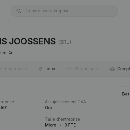
ENS JOOSSENS
(SRL)
den
re d'entreprise
Lieux
Chronologie
Compt
Bar
reprise
Assujettissement TVA
.501
Oui
Taille d'entreprise
Micro
0 FTE