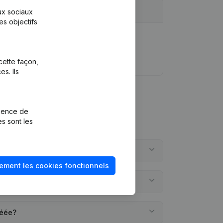
aux sociaux
es objectifs
cette façon,
s. Ils
rience de
es sont les
S?
ement les cookies fonctionnels
NS?
réée?