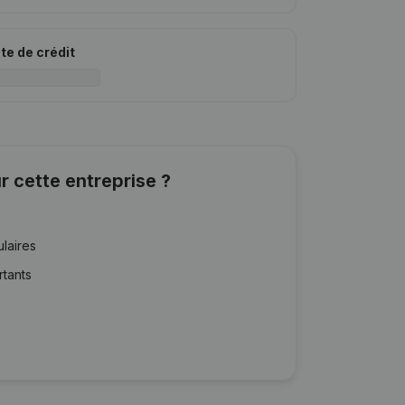
ite de crédit
r cette entreprise ?
ulaires
rtants