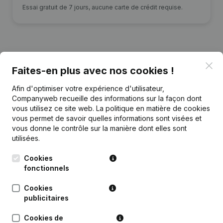
Essai gratuit de 7 jours, aucune carte de crédit requise.
Clo
Faites-en plus avec nos cookies !
Publications
de Kinesitherapie Lynn Viaene
Afin d'optimiser votre expérience d'utilisateur,
Companyweb recueille des informations sur la façon dont
Date
Publication
vous utilisez ce site web.
La politique en matière de cookies
vous permet de savoir quelles informations sont visées et
Rubrique Constitution (Nouvelle
vous donne le contrôle sur la manière dont elles sont
12-03-2020
Personne Morale, Ouverture
utilisées.
Succursale, etc...)
(NL)
Cookies
fonctionnels
Cookies
publicitaires
Questions fréquemment posées
Cookies de