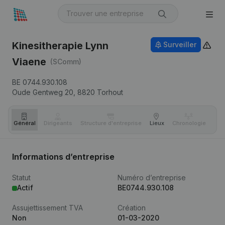
Kinesitherapie Lynn
Surveiller
Viaene
(SComm)
BE 0744.930.108
Oude Gentweg 20,
8820
Torhout
Général
Dirigeants
Structure d'entreprise
Lieux
Chronologie
Com
Informations d’entreprise
Statut
Numéro d’entreprise
Actif
BE0744.930.108
Assujettissement TVA
Création
Non
01-03-2020