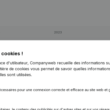
4
2023
2
-74,98%
€
1 567
-58,51%
 cookies !
6
19,23%
€
-2 038
43,47%
nce d'utilisateur, Companyweb recueille des informations su
tière de cookies
vous permet de savoir quelles informations
6
-4,19%
€
6 258
-16,69%
es sont utilisées.
écessaires pour une connexion correcte et efficace au site web et g
itaires, le contenu des publicités sur d'autres sites et sur vos rése