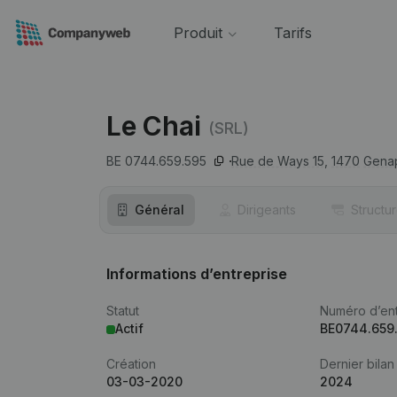
Produit
Tarifs
Le Chai
(SRL)
BE 0744.659.595
Rue de Ways 15,
1470
Gena
Général
Dirigeants
Structu
Informations d’entreprise
Statut
Numéro d’ent
Actif
BE0744.659
Création
Dernier bilan
03-03-2020
2024