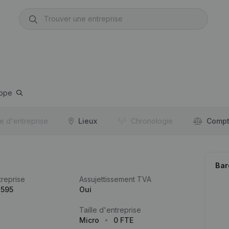
ppe
re d'entreprise
Lieux
Chronologie
Compt
Bar
reprise
Assujettissement TVA
.595
Oui
Taille d'entreprise
Micro
0 FTE