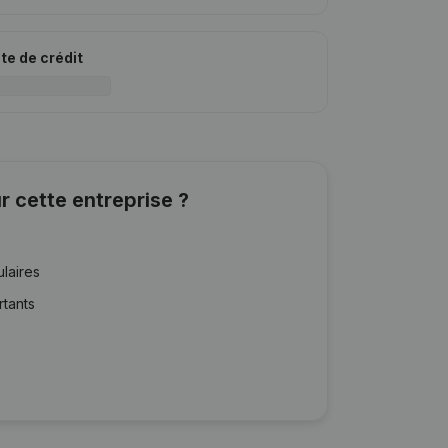
ite de crédit
r cette entreprise ?
ulaires
rtants