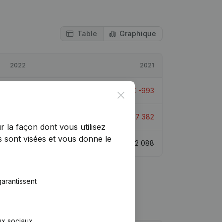
Table
Graphique
2022
2021
€
3 777
480,36%
€
-993
Close
€
-3 605
51,16%
€
-7 382
r la façon dont vous utilisez
 sont visées et vous donne le
€
7 512
259,77%
€
2 088
arantissent
aux sociaux