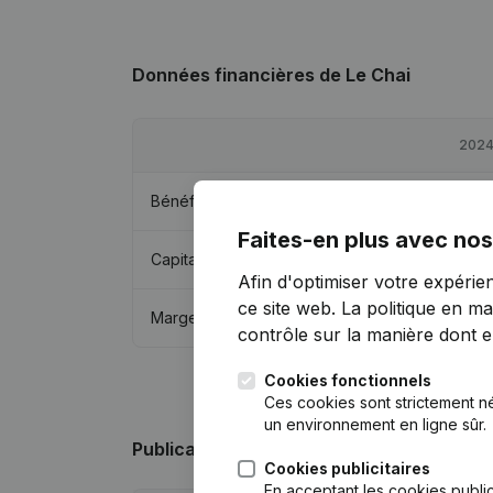
Données financières
de Le Chai
202
Bénéfices/pertes
€
39
Faites-en plus avec nos
Capitaux propres
€
-1 64
Afin d'optimiser votre expérie
ce site web.
La politique en ma
Marge brute
€
5 99
contrôle sur la manière dont ell
Cookies fonctionnels
Ces cookies sont strictement n
un environnement en ligne sûr.
Publications
de Le Chai
Cookies publicitaires
En acceptant les cookies public