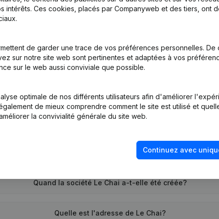
s intérêts. Ces cookies, placés par Companyweb et des tiers, ont d
iaux.
tion (Nouvelle Personne Morale, Ouverture Succursale, etc...)
mettent de garder une trace de vos préférences personnelles. De 
ez sur notre site web sont pertinentes et adaptées à vos préférence
nce sur le web aussi conviviale que possible.
lyse optimale de nos différents utilisateurs afin d'améliorer l'expé
nt également de mieux comprendre comment le site est utilisé et quell
améliorer la convivialité générale du site web.
Quel est le numéro de TVA de Le Chai?
Continuez avec uniqu
Quel est l'identifiant PEPPOL de Le Chai?
Quand la société Le Chai a-t-elle été créée?
Quelle est l'adresse de Le Chai?