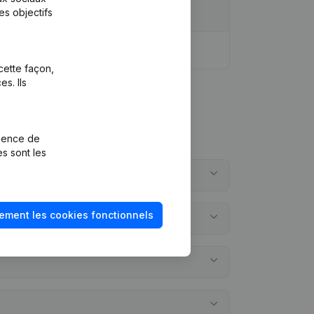
es objectifs
cette façon,
s. Ils
rience de
es sont les
ement les cookies fonctionnels