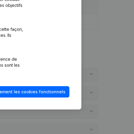
es objectifs
cette façon,
s. Ils
rience de
es sont les
ement les cookies fonctionnels