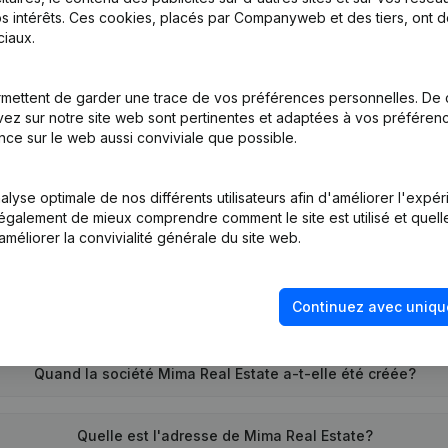
s intérêts. Ces cookies, placés par Companyweb et des tiers, ont d
iaux.
tion (Nouvelle Personne Morale, Ouverture Succursale, etc...)
(NL)
mettent de garder une trace de vos préférences personnelles. De 
ez sur notre site web sont pertinentes et adaptées à vos préférence
nce sur le web aussi conviviale que possible.
lyse optimale de nos différents utilisateurs afin d'améliorer l'expé
nt également de mieux comprendre comment le site est utilisé et quell
améliorer la convivialité générale du site web.
Quel est le numéro de TVA de Mima Real Estate?
Continuez avec uniqu
Quel est l'identifiant PEPPOL de Mima Real Estate?
Quand la société Mima Real Estate a-t-elle été créée?
Quelle est l'adresse de Mima Real Estate?