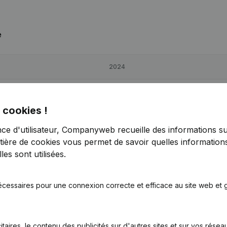
e
2024
-39,66%
€
-17 210
68,82%
€
 cookies !
-45,02%
€
-53 383
-47,58%
€
nce d'utilisateur, Companyweb recueille des informations su
tière de cookies
vous permet de savoir quelles informations
-186,82%
€
23 087
379,99%
es sont utilisées.
écessaires pour une connexion correcte et efficace au site web et g
itaires, le contenu des publicités sur d'autres sites et sur vos rése