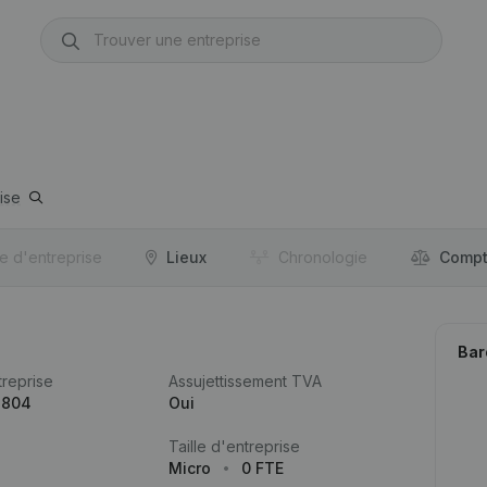
ise
re d'entreprise
Lieux
Chronologie
Compt
Bar
reprise
Assujettissement TVA
.804
Oui
Taille d'entreprise
Micro
0 FTE