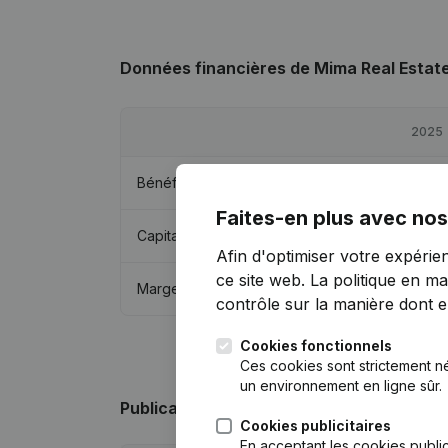
Données financières
de Mima Real Estat
2025
Bénéfices/pertes
€
-24 035
Faites-en plus avec nos
Capitaux propres
€
-77 418
Afin d'optimiser votre expérie
ce site web.
La politique en ma
Marge brute
€
-20 044
contrôle sur la manière dont ell
Cookies fonctionnels
Ces cookies sont strictement n
un environnement en ligne sûr.
Publications
de Mima Real Estate
Cookies publicitaires
En acceptant les cookies public