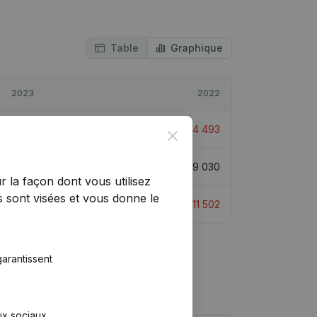
Table
Graphique
2023
2022
-55 203
25,9%
€
-74 493
Close
-36 173
-290,09%
€
19 030
r la façon dont vous utilisez
 sont visées et vous donne le
€
-8 246
28,31%
€
-11 502
arantissent
aux sociaux