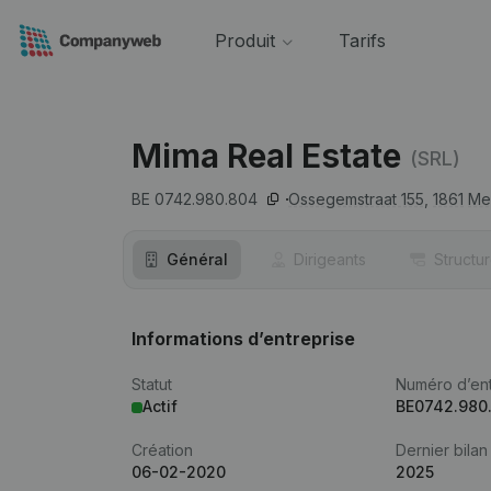
Produit
Tarifs
Mima Real Estate
(SRL)
BE 0742.980.804
Ossegemstraat 155,
1861
Me
Général
Dirigeants
Structu
Informations d’entreprise
Statut
Numéro d’ent
Actif
BE0742.980
Création
Dernier bilan
06-02-2020
2025