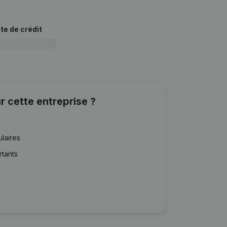
ite de crédit
r cette entreprise ?
ulaires
rtants