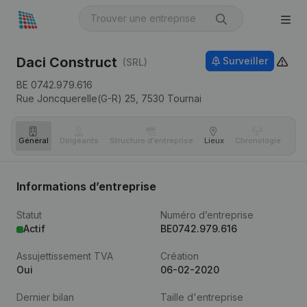
Daci Construct
Surveiller
(SRL)
BE 0742.979.616
Rue Joncquerelle(G-R) 25,
7530
Tournai
Général
Dirigeants
Structure d'entreprise
Lieux
Chronologie
Com
Informations d’entreprise
Statut
Numéro d’entreprise
Actif
BE0742.979.616
Assujettissement TVA
Création
Oui
06-02-2020
Dernier bilan
Taille d'entreprise