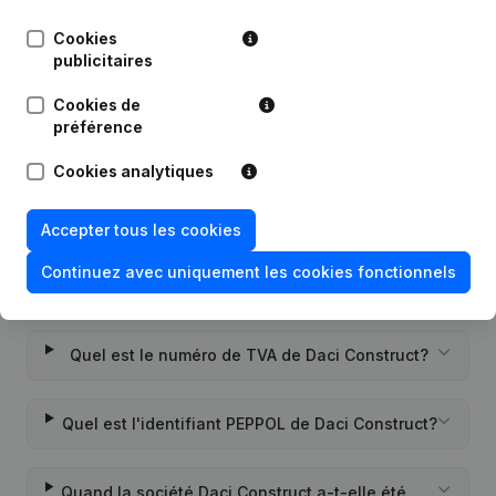
Publications
de Daci Construct
Cookies
publicitaires
Date
Publication
Cookies de
Rubrique Constitution (Nouvelle
préférence
10-02-2020
Personne Morale, Ouverture
Succursale, etc...)
Cookies analytiques
Accepter tous les cookies
Continuez avec uniquement les cookies fonctionnels
Questions fréquemment posées
Quel est le numéro de TVA de Daci Construct?
Quel est l'identifiant PEPPOL de Daci Construct?
Quand la société Daci Construct a-t-elle été