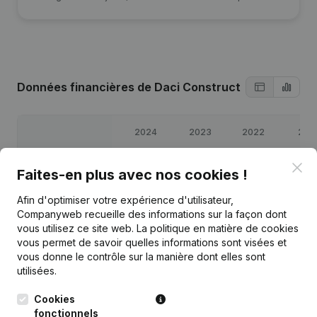
Données financières
de Daci Construct
2024
2023
2022
202
Clo
Bénéfices/pertes
€
11 377
€
67 629
€
41 447
€
43 53
Faites-en plus avec nos cookies !
Afin d'optimiser votre expérience d'utilisateur,
Capitaux propres
€
82 364
€
80 987
€
50 358
€
38 91
Companyweb recueille des informations sur la façon dont
vous utilisez ce site web.
La politique en matière de cookies
Marge brute
€
67 514
€
89 584
€
68 131
€
56 85
vous permet de savoir quelles informations sont visées et
vous donne le contrôle sur la manière dont elles sont
utilisées.
Cookies
fonctionnels