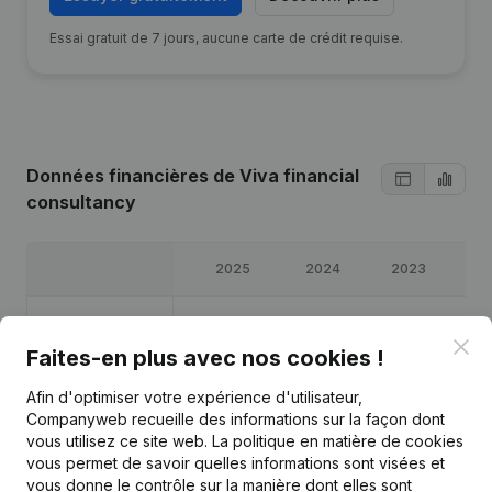
Essai gratuit de 7 jours, aucune carte de crédit requise.
Données financières
de Viva financial
consultancy
2025
2024
2023
20
Bénéfices/pertes
€
48 957
€
38 039
€
46 109
€
2 
Clo
Faites-en plus avec nos cookies !
Capitaux propres
€
245 627
€
196 670
€
158 631
€
112 
Afin d'optimiser votre expérience d'utilisateur,
Companyweb recueille des informations sur la façon dont
Marge brute
€
65 241
€
46 364
€
68 432
€
4 
vous utilisez ce site web.
La politique en matière de cookies
vous permet de savoir quelles informations sont visées et
vous donne le contrôle sur la manière dont elles sont