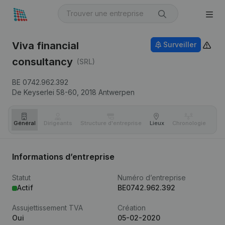
Viva financial
Surveiller
consultancy
(SRL)
BE 0742.962.392
De Keyserlei 58-60,
2018
Antwerpen
Général
Dirigeants
Structure d'entreprise
Lieux
Chronologie
Com
Informations d’entreprise
Statut
Numéro d’entreprise
Actif
BE0742.962.392
Assujettissement TVA
Création
Oui
05-02-2020