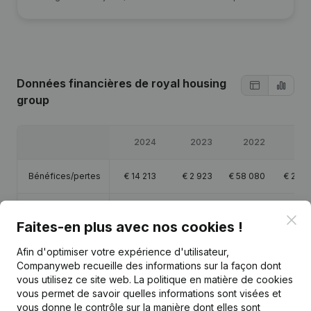
Données financières
de royal housing
group
2024
2023
2022
20
Bénéfices/pertes
€
14 213
€
2 923
€
58 080
€
28 1
Capitaux propres
€
116 893
€
102 680
€
99 757
€
51 6
Clo
Faites-en plus avec nos cookies !
Marge brute
€
36 383
€
20 594
€
85 814
€
44 2
Afin d'optimiser votre expérience d'utilisateur,
Companyweb recueille des informations sur la façon dont
vous utilisez ce site web.
La politique en matière de cookies
vous permet de savoir quelles informations sont visées et
vous donne le contrôle sur la manière dont elles sont