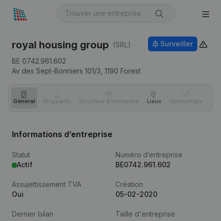
royal housing group
Surveiller
(SRL)
BE 0742.961.602
Av des Sept-Bonniers 101/3,
1190
Forest
Général
Dirigeants
Structure d'entreprise
Lieux
Chronologie
Com
Informations d’entreprise
Statut
Numéro d’entreprise
Actif
BE0742.961.602
Assujettissement TVA
Création
Oui
05-02-2020
Dernier bilan
Taille d'entreprise