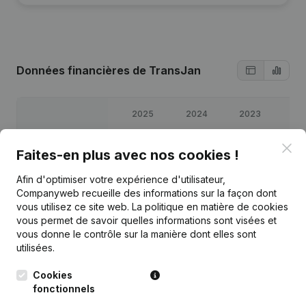
Données financières
de TransJan
2025
2024
2023
20
Clo
Bénéfices/pertes
€
81 291
€
16 849
€
15 100
€
26 9
Faites-en plus avec nos cookies !
Afin d'optimiser votre expérience d'utilisateur,
Capitaux propres
€
167 255
€
118 703
€
101 854
€
86 7
Companyweb recueille des informations sur la façon dont
vous utilisez ce site web.
La politique en matière de cookies
Marge brute
€
112 904
€
73 773
€
62 594
€
75 3
vous permet de savoir quelles informations sont visées et
vous donne le contrôle sur la manière dont elles sont
utilisées.
Cookies
fonctionnels
Publications
de TransJan