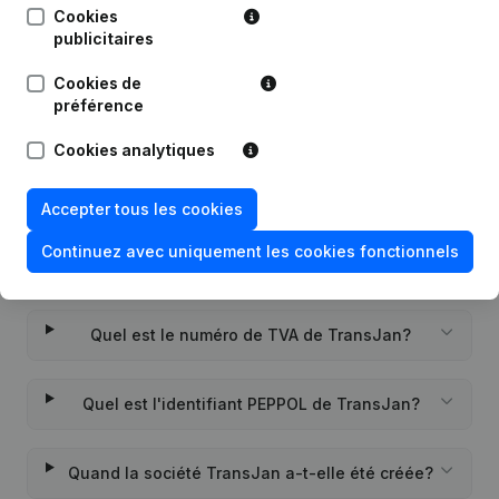
Cookies
publicitaires
Date
Publication
Cookies de
Rubrique Constitution (Nouvelle
préférence
23-01-2020
Personne Morale, Ouverture
Succursale, etc...)
(NL)
Cookies analytiques
Accepter tous les cookies
Continuez avec uniquement les cookies fonctionnels
Questions fréquemment posées
Quel est le numéro de TVA de TransJan?
Quel est l'identifiant PEPPOL de TransJan?
Quand la société TransJan a-t-elle été créée?