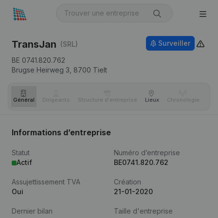
TransJan
Surveiller
(SRL)
BE 0741.820.762
Brugse Heirweg 3,
8700
Tielt
Général
Dirigeants
Structure d'entreprise
Lieux
Chronologie
Com
Informations d’entreprise
Statut
Numéro d’entreprise
Actif
BE0741.820.762
Assujettissement TVA
Création
Oui
21-01-2020
Dernier bilan
Taille d'entreprise