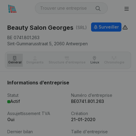
Beauty Salon Georges
Surveiller
(SRL)
BE 0741.801.263
Sint-Gummarusstraat 5,
2060
Antwerpen
Général
Dirigeants
Structure d'entreprise
Lieux
Chronologie
Com
Informations d’entreprise
Statut
Numéro d’entreprise
Actif
BE0741.801.263
Assujettissement TVA
Création
Oui
21-01-2020
Dernier bilan
Taille d'entreprise