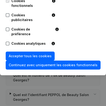
Publications
de Beauty Salon Georges
Cookies
fonctionnels
Date
Publication
Cookies
publicitaires
Rubrique Constitution (Nouvelle
Cookies de
23-01-2020
Personne Morale, Ouverture
préférence
Succursale, etc...)
(NL)
Cookies analytiques
Accepter tous les cookies
Questions fréquemment posées
Continuez avec uniquement les cookies fonctionnels
Quel est le numéro de TVA de Beauty Salon
Georges?
Quel est l'identifiant PEPPOL de Beauty Salon
Georges?