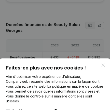
Données financières
de Beauty Salon
Georges
2023
2022
2021
Bénéfices/pertes
€
432
€
-6 129
€
10 992
Clo
Faites-en plus avec nos cookies !
Capitaux propres
€
9 295
€
8 864
€
14 992
Afin d'optimiser votre expérience d'utilisateur,
Companyweb recueille des informations sur la façon dont
Marge brute
€
17 215
€
16 443
€
22 094
vous utilisez ce site web.
La politique en matière de cookies
vous permet de savoir quelles informations sont visées et
vous donne le contrôle sur la manière dont elles sont
utilisées.