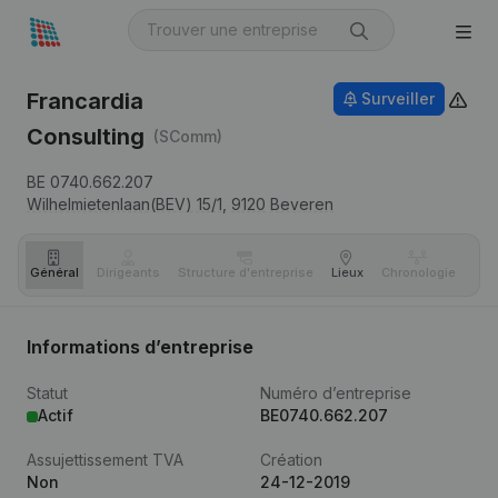
Francardia
Surveiller
Consulting
(SComm)
BE 0740.662.207
Wilhelmietenlaan(BEV) 15/1,
9120
Beveren
Général
Dirigeants
Structure d'entreprise
Lieux
Chronologie
Com
Informations d’entreprise
Statut
Numéro d’entreprise
Actif
BE0740.662.207
Assujettissement TVA
Création
Non
24-12-2019