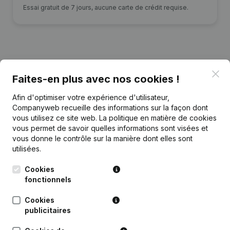
Essai gratuit de 7 jours, aucune carte de crédit requise.
Publications
de Francardia Consulting
Clo
Faites-en plus avec nos cookies !
Afin d'optimiser votre expérience d'utilisateur,
Date
Publication
Companyweb recueille des informations sur la façon dont
vous utilisez ce site web.
La politique en matière de cookies
vous permet de savoir quelles informations sont visées et
Capital - Actions - Demissions -
05-09-2025
Nominations
(NL)
vous donne le contrôle sur la manière dont elles sont
utilisées.
Rubrique Constitution (Nouvelle
Cookies
06-01-2020
Personne Morale, Ouverture
Succursale, etc...)
(NL)
fonctionnels
Cookies
publicitaires