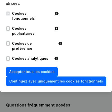
utilisées.
Cookies
Publications
de EP
fonctionnels
Cookies
Date
Publication
publicitaires
Cookies de
26-04-2024
Siège Social
(NL)
préférence
06-05-2022
Capital - Actions
(NL)
Cookies analytiques
Rubrique Constitution (Nouvelle
Accepter tous les cookies
03-01-2020
Personne Morale, Ouverture
Succursale, etc...)
(NL)
Continuez avec uniquement les cookies fonctionnels
Questions fréquemment posées