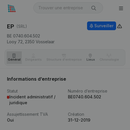
EP
Surveiller
(SRL)
BE 0740.604.502
Looy 72,
2350
Vosselaar
Général
Dirigeants
Structure d'entreprise
Lieux
Chronologie
Com
Informations d’entreprise
Statut
Numéro d’entreprise
Incident administratif /
BE0740.604.502
juridique
Assujettissement TVA
Création
Oui
31-12-2019