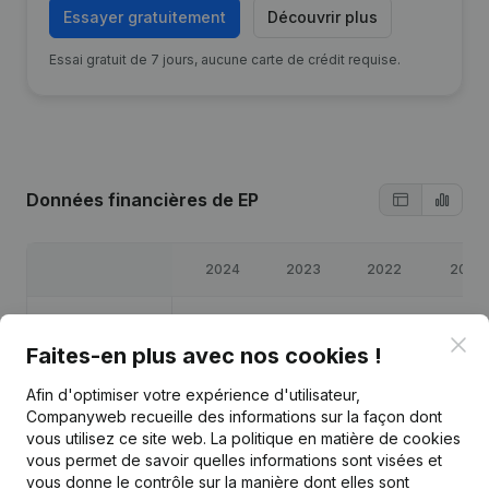
Essayer gratuitement
Découvrir plus
Essai gratuit de 7 jours, aucune carte de crédit requise.
Données financières
de EP
2024
2023
2022
2021
Bénéfices/pertes
€
-749
€
-571
€
1 934
€
892
Clo
Faites-en plus avec nos cookies !
Capitaux propres
€
-5 888
€
-5 139
€
-4 568
€
-6 502
Afin d'optimiser votre expérience d'utilisateur,
Companyweb recueille des informations sur la façon dont
Marge brute
€
12 956
€
10 376
€
13 969
€
12 911
vous utilisez ce site web.
La politique en matière de cookies
vous permet de savoir quelles informations sont visées et
vous donne le contrôle sur la manière dont elles sont