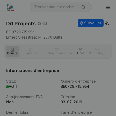
Drl Projects
Surveiller
(SRL)
BE 0729.715.954
Ernest Claesstraat 14,
2570
Duffel
Général
Dirigeants
Structure d'entreprise
Lieux
Chronologie
Com
Informations d’entreprise
Statut
Numéro d’entreprise
Actif
BE0729.715.954
Assujettissement TVA
Création
Non
03-07-2019
Dernier bilan
Taille d'entreprise