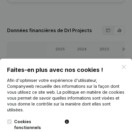
Données financières
de Drl Projects
2025
2024
2023
2022
Bénéfices/pertes
€
-1 214
€
4 116
€
45 358
€
30 547
Clo
Faites-en plus avec nos cookies !
Capitaux propres
€
96 918
€
98 133
€
94 017
€
78 658
Afin d'optimiser votre expérience d'utilisateur,
Companyweb recueille des informations sur la façon dont
vous utilisez ce site web.
La politique en matière de cookies
Marge brute
€
-199
€
17 631
€
73 260
€
48 179
vous permet de savoir quelles informations sont visées et
vous donne le contrôle sur la manière dont elles sont
utilisées.
Cookies
Publications
de Drl Projects
fonctionnels