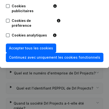
Cookies
publicitaires
Date
Publication
Cookies de
Rubrique Constitution (Nouvelle
préférence
05-07-2019
Personne Morale, Ouverture
Succursale, etc...)
(NL)
Cookies analytiques
Accepter tous les cookies
Continuez avec uniquement les cookies fonctionnels
Questions fréquemment posées
Quel est le numéro d'entreprise de Drl Projects?
Quel est l'identifiant PEPPOL de Drl Projects?
Quand la société Drl Projects a-t-elle été
créée?