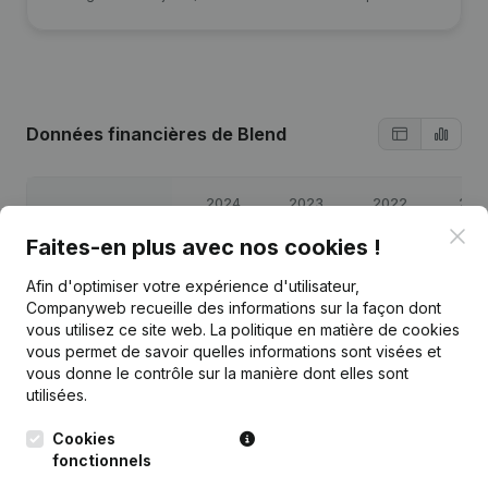
Données financières
de Blend
2024
2023
2022
202
Clo
Faites-en plus avec nos cookies !
Bénéfices/pertes
€
20 572
€
15 281
€
10 321
€
6 09
Afin d'optimiser votre expérience d'utilisateur,
Companyweb recueille des informations sur la façon dont
Capitaux propres
€
66 561
€
45 990
€
30 708
€
20 38
vous utilisez ce site web.
La politique en matière de cookies
vous permet de savoir quelles informations sont visées et
Marge brute
€
35 353
€
26 296
€
17 940
€
11 56
vous donne le contrôle sur la manière dont elles sont
utilisées.
Cookies
fonctionnels