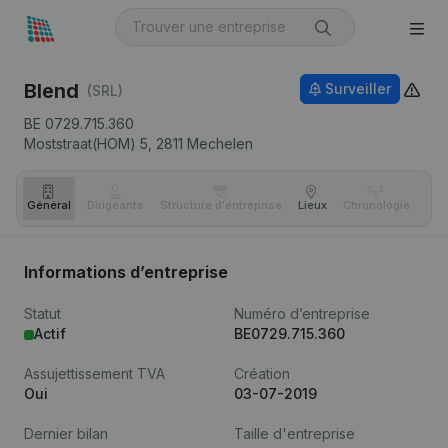
Blend
Surveiller
(SRL)
BE 0729.715.360
Moststraat(HOM) 5,
2811
Mechelen
Général
Dirigeants
Structure d'entreprise
Lieux
Chronologie
Com
Informations d’entreprise
Statut
Numéro d’entreprise
Actif
BE0729.715.360
Assujettissement TVA
Création
Oui
03-07-2019
Dernier bilan
Taille d'entreprise