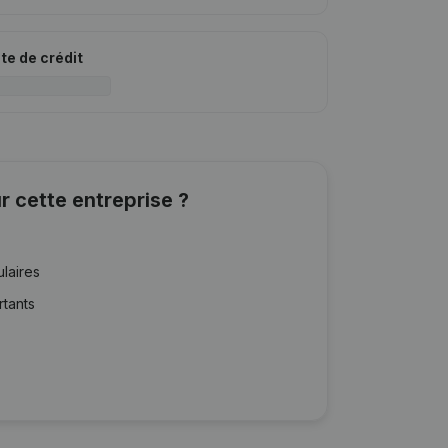
ite de crédit
r cette entreprise ?
ulaires
rtants