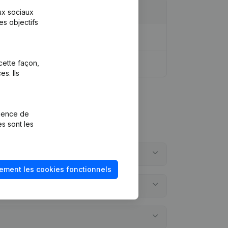
aux sociaux
es objectifs
cette façon,
s. Ils
rience de
es sont les
ement les cookies fonctionnels