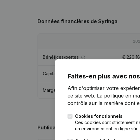
Données financières
de Syringa
20
Bénéfices/pertes
€
226 1
Capitaux propres
€
1 143 5
Faites-en plus avec nos
Afin d'optimiser votre expérie
Marge brute
€
413 3
ce site web.
La politique en ma
contrôle sur la manière dont ell
Cookies fonctionnels
Ces cookies sont strictement n
Publications
de Syringa
un environnement en ligne sûr.