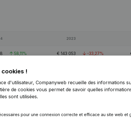
24
2023
88
58,11%
€
143 053
-33,27%
99
24,66%
€
917 411
18,47%
 cookies !
nce d'utilisateur, Companyweb recueille des informations su
68
-10,86%
€
463 735
28,36%
tière de cookies
vous permet de savoir quelles informations
es sont utilisées.
écessaires pour une connexion correcte et efficace au site web et g