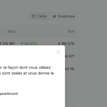
Table
Graphique
2022
2021
€
214 387
28,47%
€
166 876
Close
€
774 358
38,29%
€
559 971
r la façon dont vous utilisez
€
361 274
19,19%
€
303 115
 sont visées et vous donne le
arantissent