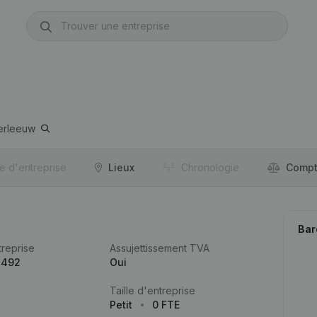
erleeuw
re d'entreprise
Lieux
Chronologie
Compt
Bar
reprise
Assujettissement TVA
.492
Oui
Taille d'entreprise
Petit
0 FTE