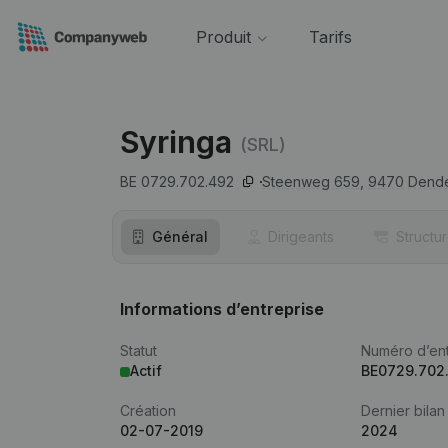
Produit
Tarifs
Syringa
(SRL)
BE 0729.702.492
Steenweg 659,
9470
Dend
Général
Dirigeants
Structu
Informations d’entreprise
Statut
Numéro d’ent
Actif
BE0729.702
Création
Dernier bilan
02-07-2019
2024