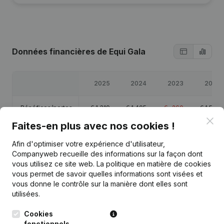
Données financières
de Equi Gala
2025
2024
2023
2022
Bénéfices/pertes
€
1 319
€
1 405
€
-260
€
1 568
Clo
Faites-en plus avec nos cookies !
Capitaux propres
€
16 797
€
15 479
€
14 073
€
14 333
Afin d'optimiser votre expérience d'utilisateur,
Companyweb recueille des informations sur la façon dont
Marge brute
€
2 329
€
2 668
€
467
€
2 242
vous utilisez ce site web.
La politique en matière de cookies
vous permet de savoir quelles informations sont visées et
vous donne le contrôle sur la manière dont elles sont
utilisées.
Cookies
Publications
de Equi Gala
fonctionnels