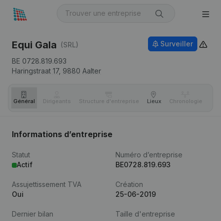
Equi Gala
Surveiller
(SRL)
BE 0728.819.693
Haringstraat 17,
9880
Aalter
Général
Dirigeants
Structure d'entreprise
Lieux
Chronologie
Com
Informations d’entreprise
Statut
Numéro d’entreprise
Actif
BE0728.819.693
Assujettissement TVA
Création
Oui
25-06-2019
Dernier bilan
Taille d'entreprise