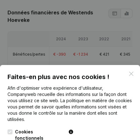
Données financières
de Westends
Hoeveke
2024
2023
2022
2021
Bénéfices/pertes
€
-390
€
-1 234
€
421
€
345
Capitaux propres
€
5 301
€
5 691
€
6 925
€
6 503
Clo
Faites-en plus avec nos cookies !
Marge brute
€
-793
€
-1 728
-
-
Afin d'optimiser votre expérience d'utilisateur,
Companyweb recueille des informations sur la façon dont
vous utilisez ce site web.
La politique en matière de cookies
vous permet de savoir quelles informations sont visées et
vous donne le contrôle sur la manière dont elles sont
utilisées.
Publications
de Westends Hoeveke
Cookies
fonctionnels