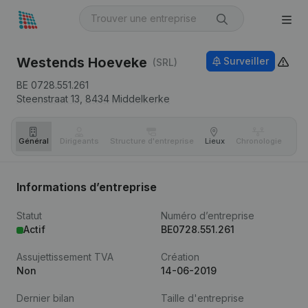
Westends Hoeveke
Surveiller
(SRL)
BE 0728.551.261
Steenstraat 13,
8434
Middelkerke
Général
Dirigeants
Structure d'entreprise
Lieux
Chronologie
Com
Informations d’entreprise
Statut
Numéro d’entreprise
Actif
BE0728.551.261
Assujettissement TVA
Création
Non
14-06-2019
Dernier bilan
Taille d'entreprise