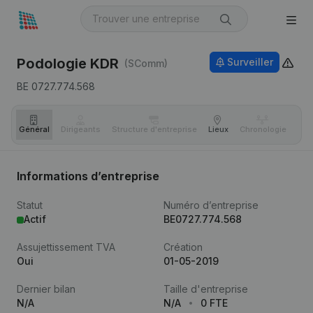
Podologie KDR
Surveiller
(SComm)
BE 0727.774.568
Général
Dirigeants
Structure d'entreprise
Lieux
Chronologie
Com
Informations d’entreprise
Statut
Numéro d’entreprise
Actif
BE0727.774.568
Assujettissement TVA
Création
Oui
01-05-2019
Dernier bilan
Taille d'entreprise
N/A
N/A
0 FTE