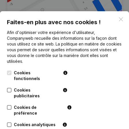
Clo
Faites-en plus avec nos cookies !
Afin d'optimiser votre expérience d'utilisateur,
Vous recherchez plus
Companyweb recueille des informations sur la façon dont
d’informations sur cette entreprise
vous utilisez ce site web.
La politique en matière de cookies
?
vous permet de savoir quelles informations sont visées et
vous donne le contrôle sur la manière dont elles sont
utilisées.
Consulter la santé en un coup d'oeil
Choisissez des informations rapides ou des détails
Cookies
granulaires
fonctionnels
Recevez des mises à jour sur les développements
Cookies
importants
publicitaires
Essayer gratuitement
Découvrir plus
Cookies de
préférence
Essai gratuit de 7 jours, aucune carte de crédit requise.
Cookies analytiques