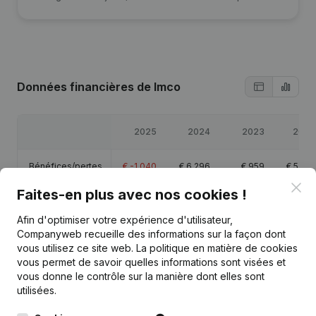
Données financières
de Imco
2025
2024
2023
2022
Bénéfices/pertes
€
-1 040
€
6 296
€
959
€
5 071
Clo
Faites-en plus avec nos cookies !
Capitaux propres
€
41 344
€
42 384
€
36 088
€
35 129
Afin d'optimiser votre expérience d'utilisateur,
Companyweb recueille des informations sur la façon dont
Marge brute
€
42 707
€
54 113
€
31 555
€
21 225
vous utilisez ce site web.
La politique en matière de cookies
vous permet de savoir quelles informations sont visées et
vous donne le contrôle sur la manière dont elles sont
utilisées.