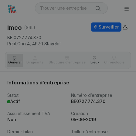
Imco
Surveiller
(SRL)
BE 0727.774.370
Petit Coo 4,
4970
Stavelot
Général
Dirigeants
Structure d'entreprise
Lieux
Chronologie
Com
Informations d’entreprise
Statut
Numéro d’entreprise
Actif
BE0727.774.370
Assujettissement TVA
Création
Non
05-06-2019
Dernier bilan
Taille d'entreprise