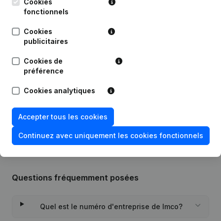
Publications
de Imco
Cookies
fonctionnels
Cookies
Date
Publication
publicitaires
15-09-2022
Demissions, Nominations
Cookies de
préférence
01-07-2021
Demissions, Nominations
Cookies analytiques
Rubrique Constitution (Nouvelle
07-06-2019
Personne Morale, Ouverture
Accepter tous les cookies
Succursale, etc...)
Continuez avec uniquement les cookies fonctionnels
Questions fréquemment posées
Quel est le numéro d'entreprise de Imco?