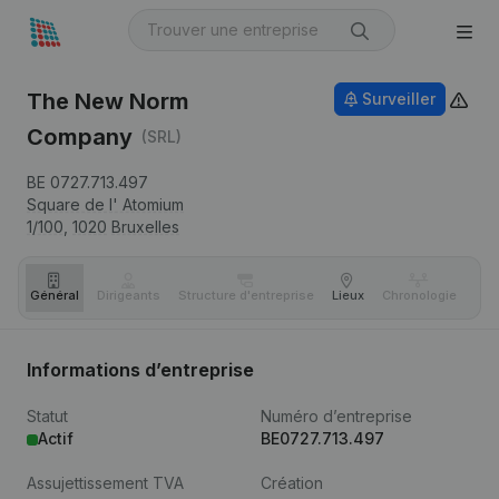
The New Norm
Surveiller
Company
(SRL)
BE 0727.713.497
Square de l' Atomium
1/100,
1020
Bruxelles
Général
Dirigeants
Structure d'entreprise
Lieux
Chronologie
Com
Informations d’entreprise
Statut
Numéro d’entreprise
Actif
BE0727.713.497
Assujettissement TVA
Création