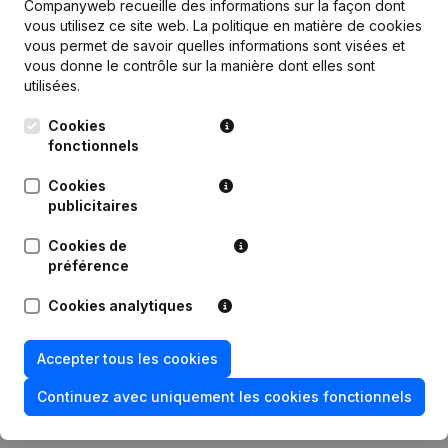
Companyweb recueille des informations sur la façon dont
vous utilisez ce site web.
La politique en matière de cookies
vous permet de savoir quelles informations sont visées et
vous donne le contrôle sur la manière dont elles sont
utilisées.
Publications
de The New Norm Company
Cookies
fonctionnels
Date
Publication
Cookies
publicitaires
Siège Social - Demissions,
04-09-2025
Nominations
Cookies de
préférence
03-02-2022
But
Cookies analytiques
Rubrique Constitution (Nouvelle
05-06-2019
Personne Morale, Ouverture
Accepter tous les cookies
Succursale, etc...)
Continuez avec uniquement les cookies fonctionnels