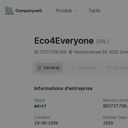
Produit
Tarifs
Eco4Everyone
(SRL)
BE 0727.706.569
Rembertstraat 69,
8210
Zed
Général
Dirigeants
Structu
Informations d’entreprise
Statut
Numéro d’ent
Actif
BE0727.706
Création
Dernier bilan
28-05-2019
2025