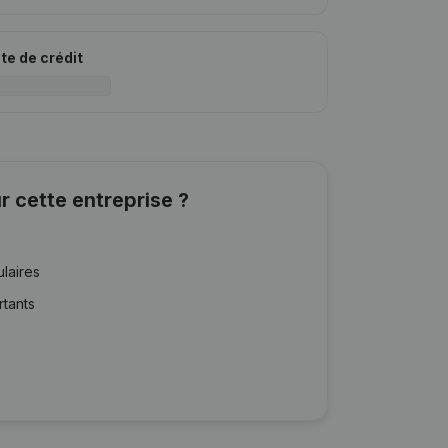
ite de crédit
r cette entreprise ?
ulaires
rtants