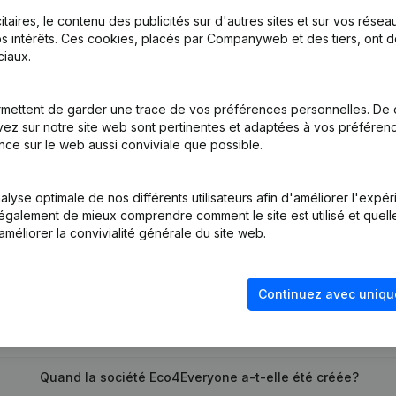
itaires, le contenu des publicités sur d'autres sites et sur vos rése
s intérêts. Ces cookies, placés par Companyweb et des tiers, ont d
iaux.
ion, Coordination, Autres Modifications, …) - Assemblée générale -
mettent de garder une trace de vos préférences personnelles. De 
tion (Nouvelle Personne Morale, Ouverture Succursale, etc...)
(NL)
ez sur notre site web sont pertinentes et adaptées à vos préférence
nce sur le web aussi conviviale que possible.
lyse optimale de nos différents utilisateurs afin d'améliorer l'expé
nt également de mieux comprendre comment le site est utilisé et quell
améliorer la convivialité générale du site web.
Quel est le numéro de TVA de Eco4Everyone?
Continuez avec uniqu
Quel est l'identifiant PEPPOL de Eco4Everyone?
Quand la société Eco4Everyone a-t-elle été créée?