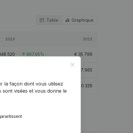
Table
Graphique
2023
2022
346 520
867,95%
€
35 799
Close
582 885
144,95%
€
237 965
r la façon dont vous utilisez
486 256
706,04%
€
60 326
 sont visées et vous donne le
arantissent