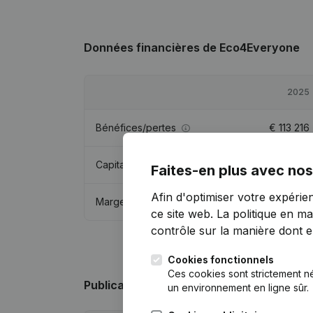
Données financières
de Eco4Everyone
2025
Bénéfices/pertes
€
113 216
Capitaux propres
€
381 465
Faites-en plus avec nos
Afin d'optimiser votre expérie
Marge brute
€
154 168
ce site web.
La politique en ma
contrôle sur la manière dont ell
Cookies fonctionnels
Ces cookies sont strictement n
Publications
de Eco4Everyone
un environnement en ligne sûr.