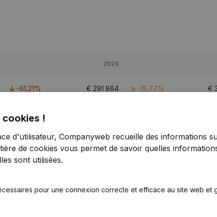
2024
-61,21%
€
291 864
-15,77%
€
0%
€
381 465
-34,56%
€
 cookies !
nce d'utilisateur, Companyweb recueille des informations su
-57,65%
€
363 996
-25,14%
€
tière de cookies
vous permet de savoir quelles informations
es sont utilisées.
écessaires pour une connexion correcte et efficace au site web et g