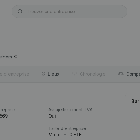
elgem
re d'entreprise
Lieux
Chronologie
Compt
Bar
reprise
Assujettissement TVA
.569
Oui
Taille d'entreprise
Micro
0 FTE