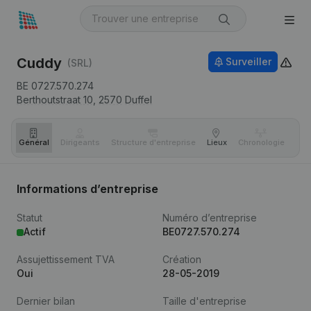
Cuddy
Surveiller
(SRL)
BE 0727.570.274
Berthoutstraat 10,
2570
Duffel
Général
Dirigeants
Structure d'entreprise
Lieux
Chronologie
Com
Informations d’entreprise
Statut
Numéro d’entreprise
Actif
BE0727.570.274
Assujettissement TVA
Création
Oui
28-05-2019
Dernier bilan
Taille d'entreprise