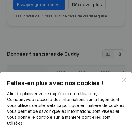
Essayer gratuitement
Découvrir plus
Essai gratuit de 7 jours, aucune carte de crédit requise.
Données financières
de Cuddy
2025
2024
2023
2022
Clo
Faites-en plus avec nos cookies !
Bénéfices/pertes
€
14 873
€
21 238
€
1 058
€
-5 569
Afin d'optimiser votre expérience d'utilisateur,
Companyweb recueille des informations sur la façon dont
Capitaux propres
€
45 554
€
30 681
€
9 444
€
8 386
vous utilisez ce site web.
La politique en matière de cookies
vous permet de savoir quelles informations sont visées et
Marge brute
€
85 467
€
82 008
€
50 982
€
40 109
vous donne le contrôle sur la manière dont elles sont
utilisées.
Personnel
1
1
1
1